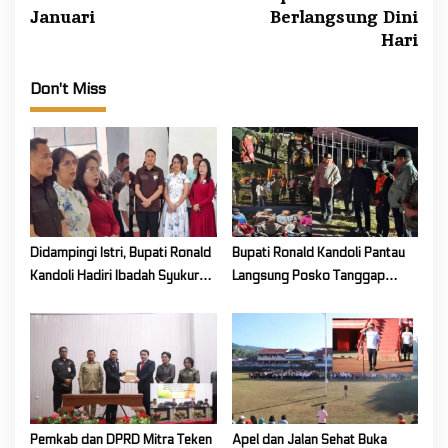
n
Januari
Berlangsung Dini
a
Hari
v
Don't Miss
i
g
a
t
i
o
Didampingi Istri, Bupati Ronald
Bupati Ronald Kandoli Pantau
n
Kandoli Hadiri Ibadah Syukur
Langsung Posko Tanggap
HUT ke-7 Jemaat GMIM Yordan
Darurat Siaga Karhutla di
Tombatu Tiga
Gunung Soputan
Pemkab dan DPRD Mitra Teken
Apel dan Jalan Sehat Buka