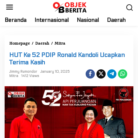
S
k
i
Beranda
Internasional
Nasional
Daerah
T
p
t
o
Homepage
/
Daerah
/
Mitra
H
c
U
o
HUT Ke 52 PDIP Ronald Kandoli Ucapkan
T
n
Terima Kasih
K
t
e
Jimmy Rumondor
January 10, 2025
e
Mitra
1412 Views
5
n
2
t
P
D
I
P
R
o
n