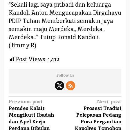
“Sekali lagi saya pribadi dan keluarga
Kandoli Antou Mengucapakan Dirgahayu
PDIP Tuhan Memberkati semakin jaya
semakin maju Merdeka,, Merdeka,,
Merdeka..” Tutup Ronald Kandoli.
(Jimmy R)
Post Views:
1,412
Follow Us
P
Previous post
Next post
Pemdes Kalait
Prosesi Tradisi
o
Mengikuti Ibadah
Pelepasan Pedang
s
dan Apel Kerja
Pora Pergantian
t
Perdana Dibulan
Kapolres Tomohon