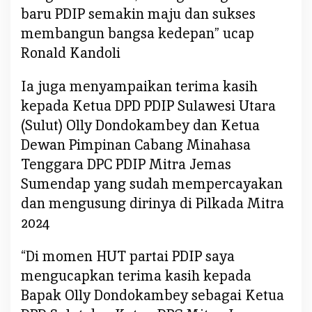
r
baru PDIP semakin maju dan sukses
i
membangun bangsa kedepan” ucap
m
Ronald Kandoli
a
K
a
Ia juga menyampaikan terima kasih
s
kepada Ketua DPD PDIP Sulawesi Utara
i
(Sulut) Olly Dondokambey dan Ketua
h
Dewan Pimpinan Cabang Minahasa
Tenggara DPC PDIP Mitra Jemas
Sumendap yang sudah mempercayakan
dan mengusung dirinya di Pilkada Mitra
2024
“Di momen HUT partai PDIP saya
mengucapkan terima kasih kepada
Bapak Olly Dondokambey sebagai Ketua