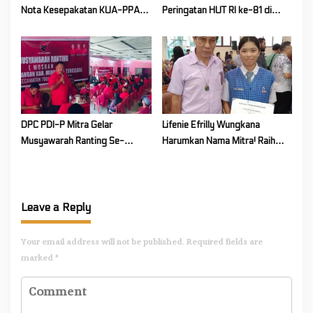
Nota Kesepakatan KUA-PPAS
Peringatan HUT RI ke-81 di
Tahun Anggaran 2027
Mitra! Wabup FT: Jaga
Persatuan dan Kesatuan
DPC PDI-P Mitra Gelar
Lifenie Efrilly Wungkana
Musyawarah Ranting Se-
Harumkan Nama Mitra! Raih
Kecamatan Touluaan Selatan
Juara 1 Cipta Lagu FLS3N
Tingkat Provinsi
Leave a Reply
Your email address will not be published.
Required fields are
marked
*