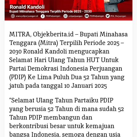
a
l
d
K
a
MITRA, Objekberita.id – Bupati Minahasa
n
Tenggara (Mitra) Terpilih Periode 2025 –
d
2030 Ronald Kandoli mengucapkan
o
Selamat Hari Ulang Tahun HUT Untuk
l
Partai Demokrasi Indonesia Perjuangan
i
U
(PDIP) Ke Lima Puluh Dua 52 Tahun yang
c
jatuh pada tanggal 10 Januari 2025
a
p
“Selamat Ulang Tahun Partaiku PDIP
k
yang berusia 52 Tahun di mana sudah 52
a
Tahun PDIP membangun dan
n
T
berkontribusi besar untuk kemajuan
e
bangsa Indonesia, semoga dengan usia