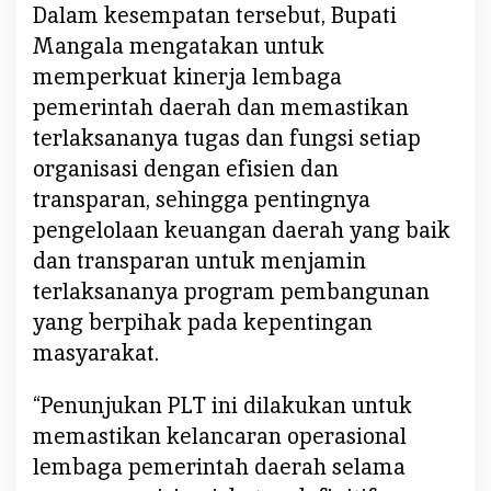
b
Dalam kesempatan tersebut, Bupati
a
Mangala mengatakan untuk
g
memperkuat kinerja lembaga
a
pemerintah daerah dan memastikan
i
K
terlaksananya tugas dan fungsi setiap
a
organisasi dengan efisien dan
b
transparan, sehingga pentingnya
a
pengelolaan keuangan daerah yang baik
g
P
dan transparan untuk menjamin
e
terlaksananya program pembangunan
n
yang berpihak pada kepentingan
g
masyarakat.
a
w
“Penunjukan PLT ini dilakukan untuk
a
memastikan kelancaran operasional
s
a
lembaga pemerintah daerah selama
n