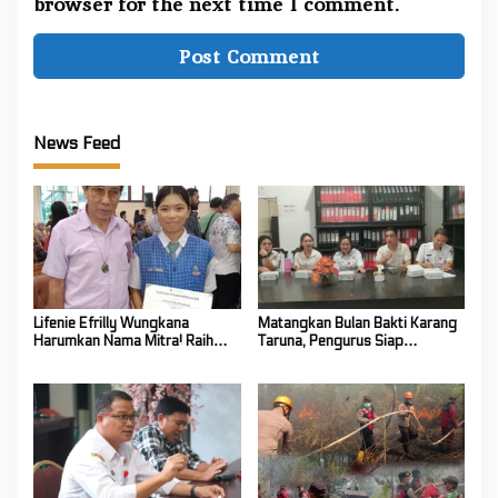
browser for the next time I comment.
News Feed
Lifenie Efrilly Wungkana
Matangkan Bulan Bakti Karang
Harumkan Nama Mitra! Raih
Taruna, Pengurus Siap
Juara 1 Cipta Lagu FLS3N
Berkarya Untuk Kabupaten
Tingkat Provinsi
Mitra