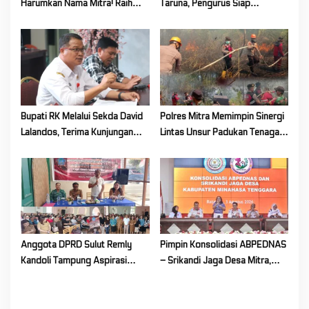
Harumkan Nama Mitra! Raih
Taruna, Pengurus Siap
o
Juara 1 Cipta Lagu FLS3N
Berkarya Untuk Kabupaten
n
Tingkat Provinsi
Mitra
Bupati RK Melalui Sekda David
Polres Mitra Memimpin Sinergi
Lalandos, Terima Kunjungan
Lintas Unsur Padukan Tenaga
DPRD Boelemo Bahas
Tangani Karhutla Kawasan
Mekanisme Pinjaman Daerah
Gunung Soputan
Anggota DPRD Sulut Remly
Pimpin Konsolidasi ABPEDNAS
Kandoli Tampung Aspirasi
– Srikandi Jaga Desa Mitra,
Rakyat di Reses Ke-2 Tahun
Vanda Rantung: Kuatkan Peran
2026
Perempuan di Desa