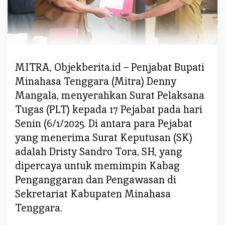
M
e
n
j
a
l
MITRA, Objekberita.id – Penjabat Bupati
a
Minahasa Tenggara (Mitra) Denny
n
Mangala, menyerahkan Surat Pelaksana
k
Tugas (PLT) kepada 17 Pejabat pada hari
a
Senin (6/1/2025. Di antara para Pejabat
n
A
yang menerima Surat Keputusan (SK)
m
adalah Dristy Sandro Tora, SH, yang
a
dipercaya untuk memimpin Kabag
n
Penganggaran dan Pengawasan di
a
Sekretariat Kabupaten Minahasa
h
S
Tenggara.
e