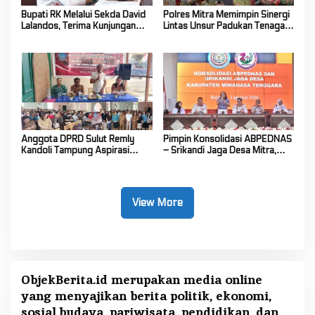
Bupati RK Melalui Sekda David
Polres Mitra Memimpin Sinergi
Lalandos, Terima Kunjungan
Lintas Unsur Padukan Tenaga
DPRD Boelemo Bahas
Tangani Karhutla Kawasan
Mekanisme Pinjaman Daerah
Gunung Soputan
Anggota DPRD Sulut Remly
Pimpin Konsolidasi ABPEDNAS
Kandoli Tampung Aspirasi
– Srikandi Jaga Desa Mitra,
Rakyat di Reses Ke-2 Tahun
Vanda Rantung: Kuatkan Peran
2026
Perempuan di Desa
View More
ObjekBerita.id
merupakan media online
yang menyajikan berita politik, ekonomi,
sosial budaya, pariwisata, pendidikan, dan