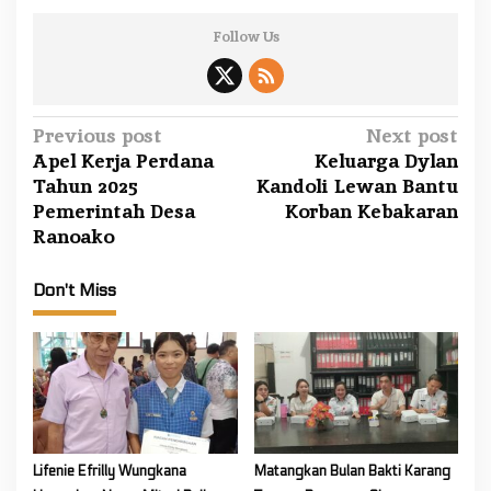
Follow Us
P
Previous post
Next post
Apel Kerja Perdana
Keluarga Dylan
o
Tahun 2025
Kandoli Lewan Bantu
s
Pemerintah Desa
Korban Kebakaran
t
Ranoako
n
a
Don't Miss
v
i
g
a
t
i
Lifenie Efrilly Wungkana
Matangkan Bulan Bakti Karang