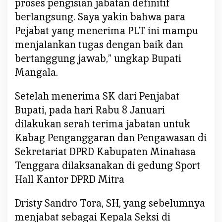
proses pengisian jabatan definitif
D
berlangsung. Saya yakin bahwa para
a
Pejabat yang menerima PLT ini mampu
n
P
menjalankan tugas dengan baik dan
e
bertanggung jawab,” ungkap Bupati
n
Mangala.
g
a
Setelah menerima SK dari Penjabat
n
Bupati, pada hari Rabu 8 Januari
g
a
dilakukan serah terima jabatan untuk
r
Kabag Penganggaran dan Pengawasan di
a
Sekretariat DPRD Kabupaten Minahasa
n
Tenggara dilaksanakan di gedung Sport
D
Hall Kantor DPRD Mitra
i
D
Dristy Sandro Tora, SH, yang sebelumnya
P
R
menjabat sebagai Kepala Seksi di