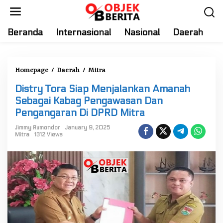
S
k
i
Beranda
Internasional
Nasional
Daerah
T
p
t
o
Homepage
/
Daerah
/
Mitra
D
c
i
o
Distry Tora Siap Menjalankan Amanah
s
n
Sebagai Kabag Pengawasan Dan
t
t
Pengangaran Di DPRD Mitra
r
e
y
Jimmy Rumondor
January 9, 2025
n
Mitra
1312 Views
T
t
o
r
a
S
i
a
p