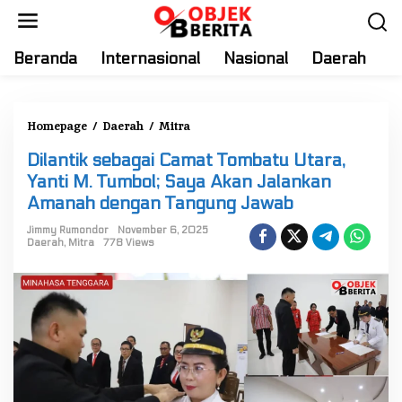
S
k
i
Beranda
Internasional
Nasional
Daerah
T
p
t
o
Homepage
/
Daerah
/
Mitra
D
c
i
o
Dilantik sebagai Camat Tombatu Utara,
l
n
Yanti M. Tumbol; Saya Akan Jalankan
a
t
Amanah dengan Tangung Jawab
n
e
t
Jimmy Rumondor
November 6, 2025
n
Daerah
,
Mitra
778 Views
i
t
k
s
e
b
a
g
a