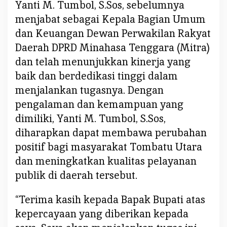
Y
Yanti M. Tumbol, S.Sos, sebelumnya
a
menjabat sebagai Kepala Bagian Umum
n
dan Keuangan Dewan Perwakilan Rakyat
t
Daerah DPRD Minahasa Tenggara (Mitra)
i
dan telah menunjukkan kinerja yang
M
.
baik dan berdedikasi tinggi dalam
T
menjalankan tugasnya. Dengan
u
pengalaman dan kemampuan yang
m
dimiliki, Yanti M. Tumbol, S.Sos,
b
o
diharapkan dapat membawa perubahan
l
positif bagi masyarakat Tombatu Utara
;
dan meningkatkan kualitas pelayanan
S
publik di daerah tersebut.
a
y
“Terima kasih kepada Bapak Bupati atas
a
kepercayaan yang diberikan kepada
A
k