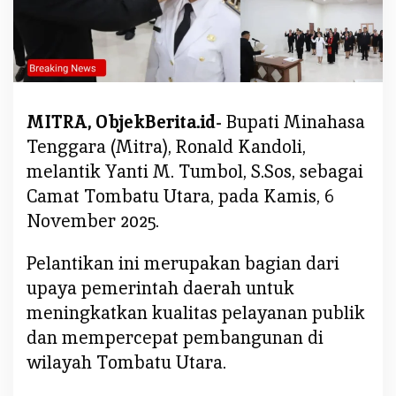
i
C
a
m
a
t
MITRA, ObjekBerita.id-
Bupati Minahasa
T
Tenggara (Mitra), Ronald Kandoli,
o
melantik Yanti M. Tumbol, S.Sos, sebagai
m
Camat Tombatu Utara, pada Kamis, 6
b
a
November 2025.
t
u
Pelantikan ini merupakan bagian dari
U
upaya pemerintah daerah untuk
t
meningkatkan kualitas pelayanan publik
a
dan mempercepat pembangunan di
r
wilayah Tombatu Utara.
a
,