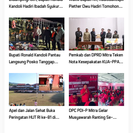
o
Kandoli Hadiri Ibadah Syukur
Piether Owu Hadiri Tomohon
n
HUT ke-7 Jemaat GMIM Yordan
International Flower Festival
Tombatu Tiga
2026
Bupati Ronald Kandoli Pantau
Pemkab dan DPRD Mitra Teken
Langsung Posko Tanggap
Nota Kesepakatan KUA-PPAS
Darurat Siaga Karhutla di
Tahun Anggaran 2027
Gunung Soputan
Apel dan Jalan Sehat Buka
DPC PDI-P Mitra Gelar
Peringatan HUT RI ke-81 di
Musyawarah Ranting Se-
Mitra! Wabup FT: Jaga
Kecamatan Touluaan Selatan
Persatuan dan Kesatuan