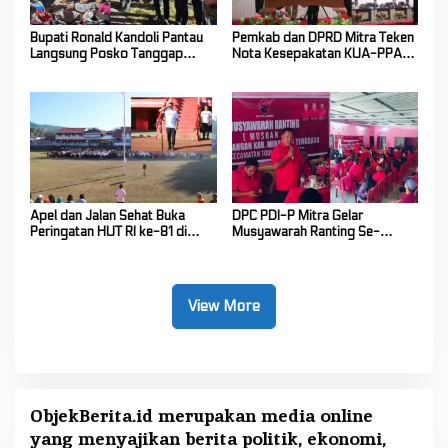
Bupati Ronald Kandoli Pantau
Pemkab dan DPRD Mitra Teken
Langsung Posko Tanggap
Nota Kesepakatan KUA-PPAS
Darurat Siaga Karhutla di
Tahun Anggaran 2027
Gunung Soputan
Apel dan Jalan Sehat Buka
DPC PDI-P Mitra Gelar
Peringatan HUT RI ke-81 di
Musyawarah Ranting Se-
Mitra! Wabup FT: Jaga
Kecamatan Touluaan Selatan
Persatuan dan Kesatuan
View More
ObjekBerita.id
merupakan media online
yang menyajikan berita politik, ekonomi,