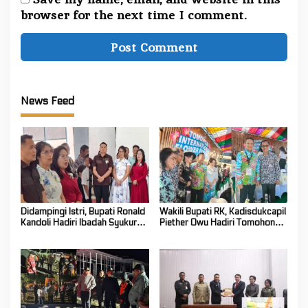
browser for the next time I comment.
News Feed
Didampingi Istri, Bupati Ronald
Wakili Bupati RK, Kadisdukcapil
Kandoli Hadiri Ibadah Syukur
Piether Owu Hadiri Tomohon
HUT ke-7 Jemaat GMIM Yordan
International Flower Festival
Tombatu Tiga
2026