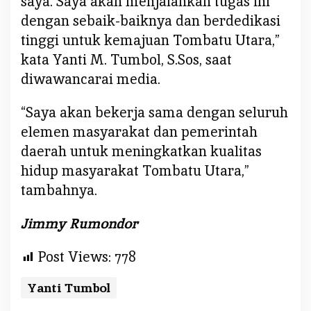
saya. Saya akan menjalankan tugas ini
a
dengan sebaik-baiknya dan berdedikasi
n
tinggi untuk kemajuan Tombatu Utara,”
J
kata Yanti M. Tumbol, S.Sos, saat
a
l
diwawancarai media.
a
n
“Saya akan bekerja sama dengan seluruh
k
elemen masyarakat dan pemerintah
a
daerah untuk meningkatkan kualitas
n
hidup masyarakat Tombatu Utara,”
A
m
tambahnya.
a
n
Jimmy Rumondor
a
h
Post Views:
778
d
e
Yanti Tumbol
n