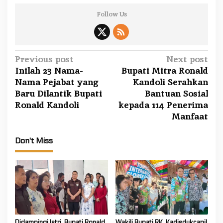
g
a
Follow Us
n
T
a
P
Previous post
Next post
n
Inilah 23 Nama-
Bupati Mitra Ronald
o
g
Nama Pejabat yang
Kandoli Serahkan
u
s
Baru Dilantik Bupati
Bantuan Sosial
n
t
Ronald Kandoli
kepada 114 Penerima
g
n
Manfaat
J
a
a
w
v
Don't Miss
a
i
b
g
a
t
i
Didampingi Istri, Bupati Ronald
Wakili Bupati RK, Kadisdukcapil