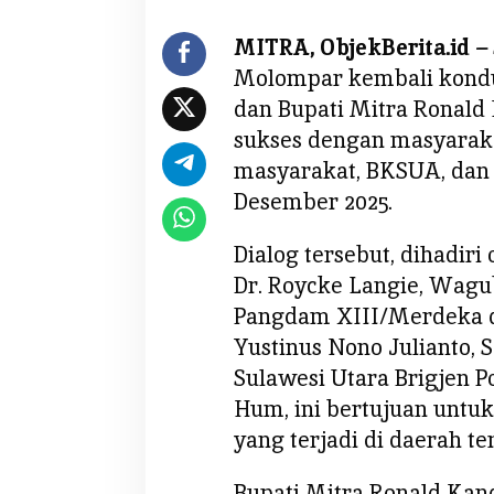
t
i
MITRA, ObjekBerita.id –
M
Molompar kembali kondus
i
dan Bupati Mitra Ronald
t
r
sukses dengan masyaraka
a
masyarakat, BKSUA, dan 
R
Desember 2025.
o
n
Dialog tersebut, dihadiri 
a
Dr. Roycke Langie, Wagu
l
d
Pangdam XIII/Merdeka d
K
Yustinus Nono Julianto, 
a
Sulawesi Utara Brigjen Pol
n
Hum, ini bertujuan untuk
d
o
yang terjadi di daerah te
l
i
Bupati Mitra Ronald Ka