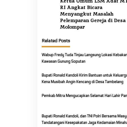
Ketua Umum LSM Adat M
o
e
RI Angkat Bicara
s
y
Menyangkut Masalah
t
Pelemparan Gereja di Desa
n
Molompar
a
Related Posts
v
i
Wabup Fredy Tuda Tinjau Langsung Lokasi Kebakar
g
Kawasan Gunung Soputan
a
t
Bupati Ronald Kandoli Kirim Bantuan untuk Keluarg
i
Kena Musibah Angin Kencang di Desa Tambelang
o
Pemkab Mitra Mengucapkan Selamat Hari Lahir Pan
n
Bupati Ronald Kandoli, dan TNI Polri Bersama Masy
Tandatangani Kesepakatan Jaga Kedamaian Minah