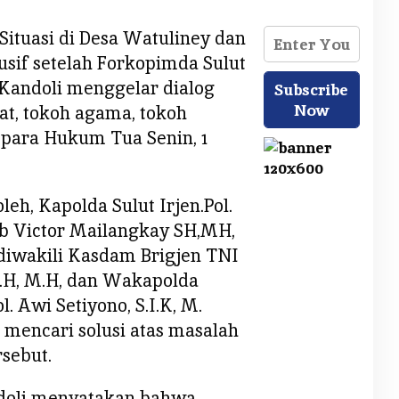
Situasi di Desa Watuliney dan
if setelah Forkopimda Sulut
 Kandoli menggelar dialog
t, tokoh agama, tokoh
para Hukum Tua Senin, 1
oleh, Kapolda Sulut Irjen.Pol.
b Victor Mailangkay SH,MH,
iwakili Kasdam Brigjen TNI
S.H, M.H, dan Wakapolda
. Awi Setiyono, S.I.K, M.
 mencari solusi atas masalah
rsebut.
ndoli menyatakan bahwa