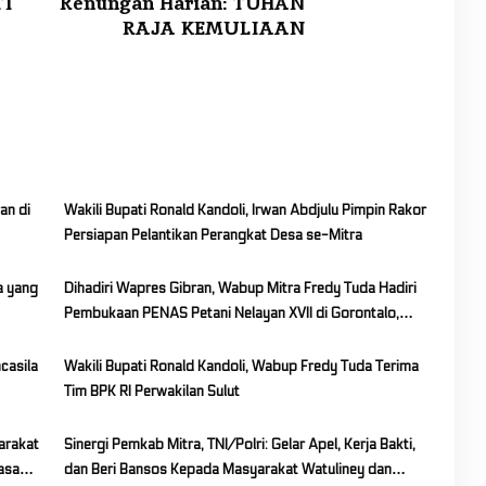
TI
Renungan Harian: TUHAN
RAJA KEMULIAAN
an di
Wakili Bupati Ronald Kandoli, Irwan Abdjulu Pimpin Rakor
Persiapan Pelantikan Perangkat Desa se-Mitra
a yang
Dihadiri Wapres Gibran, Wabup Mitra Fredy Tuda Hadiri
Pembukaan PENAS Petani Nelayan XVII di Gorontalo,
Dukung Perkuat Kemandirian Pangan Nasional
casila
Wakili Bupati Ronald Kandoli, Wabup Fredy Tuda Terima
Tim BPK RI Perwakilan Sulut
arakat
Sinergi Pemkab Mitra, TNI/Polri: Gelar Apel, Kerja Bakti,
asa
dan Beri Bansos Kepada Masyarakat Watuliney dan