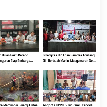
Molompar
 Bulan Bakti Karang
Sinergitas BPD dan Pemdes Touliang
engurus Siap Berkarya
Oki Berbuah Manis: Musyawarah Desa
upaten Mitra
Siapkan Program Unggulan 2027
ra Memimpin Sinergi Lintas
Anggota DPRD Sulut Remly Kandoli