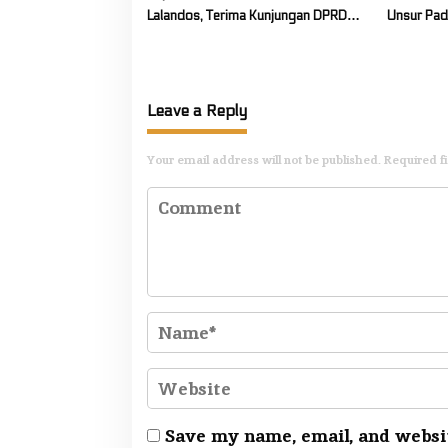
Lalandos, Terima Kunjungan DPRD
Unsur Pad
Boelemo Bahas Mekanisme Pinjaman
Karhutla 
Daerah
Leave a Reply
Your email address will not be published.
Required f
Save my name, email, and websit