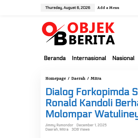
S
Add a Menu
Thursday, August 6, 2026
k
i
p
t
o
c
o
Beranda
Internasional
Nasional
n
t
e
Homepage
/
Daerah
/
Mitra
D
n
i
t
Dialog Forkopimda S
a
l
Ronald Kandoli Berh
o
Molompar Watuline
g
F
Jimmy Rumondor
December 1, 2025
o
Daerah
,
Mitra
308 Views
r