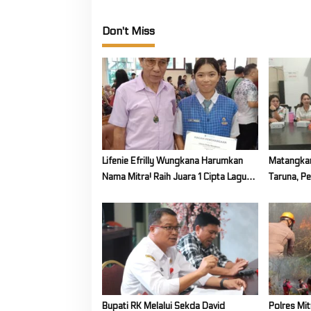
Tenggara
Don't Miss
Lifenie Efrilly Wungkana Harumkan
Matangkan
Nama Mitra! Raih Juara 1 Cipta Lagu
Taruna, P
FLS3N Tingkat Provinsi
Untuk Kab
Bupati RK Melalui Sekda David
Polres Mit