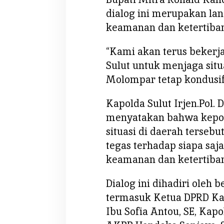
B
dialog ini merupakan la
e
keamanan dan ketertiban
r
h
“Kami akan terus beker
a
Sulut untuk menjaga situ
s
i
Molompar tetap kondusif,
l
P
Kapolda Sulut Irjen.Pol. 
u
menyatakan bahwa kepol
l
situasi di daerah terseb
i
tegas terhadap siapa sa
h
k
keamanan dan ketertiban
a
n
Dialog ini dihadiri oleh 
K
termasuk Ketua DPRD K
e
Ibu Sofia Antou, SE, Kap
a