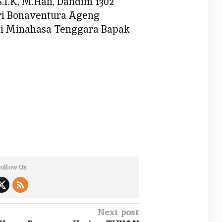
.I.K, M.Han, Dandim 1302
ri Bonaventura Ageng
ti Minahasa Tenggara Bapak
ollow Us
Next post