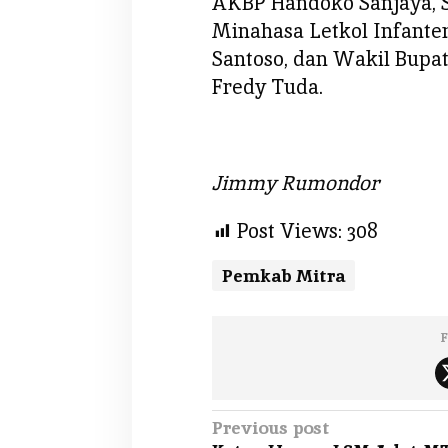
AKBP Handoko Sanjaya, S
m
Minahasa Letkol Infante
a
n
Santoso, dan Wakil Bupa
a
Fredy Tuda.
n
M
o
l
Jimmy Rumondor
o
m
Post Views:
308
p
a
Pemkab Mitra
r
W
a
F
t
u
l
i
P
Previous post
n