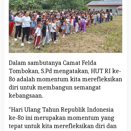
e
l
d
a
n
J
a
l
a
Dalam sambutanya Camat Felda
n
S
Tombokan, S.Pd mengatakan, HUT RI ke-
e
80 adalah momentum kita merefleksikan
h
diri untuk membangun semangat
a
kebangsaan.
t
B
“Hari Ulang Tahun Republik Indonesia
e
r
ke-80 ini merupakan momentum yang
s
tepat untuk kita merefleksikan diri dan
a