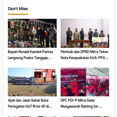
n
Don't Miss
Bupati Ronald Kandoli Pantau
Pemkab dan DPRD Mitra Teken
Langsung Posko Tanggap
Nota Kesepakatan KUA-PPAS
Darurat Siaga Karhutla di
Tahun Anggaran 2027
Gunung Soputan
Apel dan Jalan Sehat Buka
DPC PDI-P Mitra Gelar
Peringatan HUT RI ke-81 di
Musyawarah Ranting Se-
Mitra! Wabup FT: Jaga
Kecamatan Touluaan Selatan