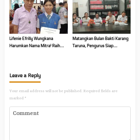
Persatuan dan Kesatuan
Lifenie Efrilly Wungkana
Matangkan Bulan Bakti Karang
Harumkan Nama Mitra! Raih
Taruna, Pengurus Siap
Juara 1 Cipta Lagu FLS3N
Berkarya Untuk Kabupaten
Tingkat Provinsi
Mitra
Leave a Reply
Your email address will not be published.
Required fields are
marked
*