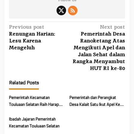
P
Previous post
Next post
Renungan Harian:
Pemerintah Desa
o
Lesu Karena
Ranoketang Atas
s
Mengeluh
Mengikuti Apel dan
t
Jalan Sehat dalam
n
Rangka Menyambut
a
HUT RI ke-80
v
Related Posts
i
g
Pemerintah Kecamatan
Pemerintah dan Perangkat
a
Touluaan Selatan Raih Harapan
Desa Kalait Satu Ikut Apel Kerja
t
2 Lomba Pawai Pembangunan
Kecamatan
i
Kabupaten Mitra
Ibadah Jajaran Pemerintah
o
Kecamatan Touluaan Selatan