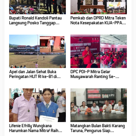
Bupati Ronald Kandoli Pantau
Pemkab dan DPRD Mitra Teken
Langsung Posko Tanggap
Nota Kesepakatan KUA-PPAS
Darurat Siaga Karhutla di
Tahun Anggaran 2027
Gunung Soputan
Apel dan Jalan Sehat Buka
DPC PDI-P Mitra Gelar
Peringatan HUT RI ke-81 di
Musyawarah Ranting Se-
Mitra! Wabup FT: Jaga
Kecamatan Touluaan Selatan
Persatuan dan Kesatuan
Lifenie Efrilly Wungkana
Matangkan Bulan Bakti Karang
Harumkan Nama Mitra! Raih
Taruna, Pengurus Siap
Juara 1 Cipta Lagu FLS3N
Berkarya Untuk Kabupaten