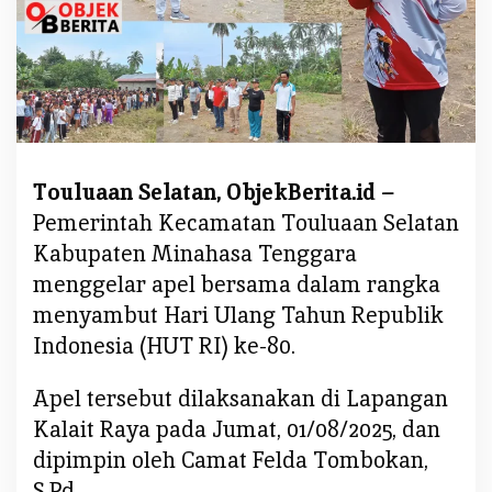
y
a
m
b
u
t
H
Touluaan Selatan, ObjekBerita.id –
U
Pemerintah Kecamatan Touluaan Selatan
T
R
Kabupaten Minahasa Tenggara
I
menggelar apel bersama dalam rangka
k
menyambut Hari Ulang Tahun Republik
e
Indonesia (HUT RI) ke-80.
-
8
Apel tersebut dilaksanakan di Lapangan
0
,
Kalait Raya pada Jumat, 01/08/2025, dan
P
dipimpin oleh Camat Felda Tombokan,
e
S.Pd.