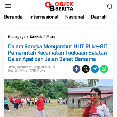
S
k
i
Beranda
Internasional
Nasional
Daerah
T
p
t
o
Homepage
/
Daerah
/
Mitra
D
c
a
o
Dalam Rangka Menyambut HUT RI ke-80,
l
n
Pemerintah Kecamatan Touluaan Selatan
a
t
Gelar Apel dan Jalan Sehat Bersama
m
e
R
Jimmy Rumondor
August 1, 2025
n
Daerah
,
Mitra
1761 Views
a
t
n
g
k
a
M
e
n