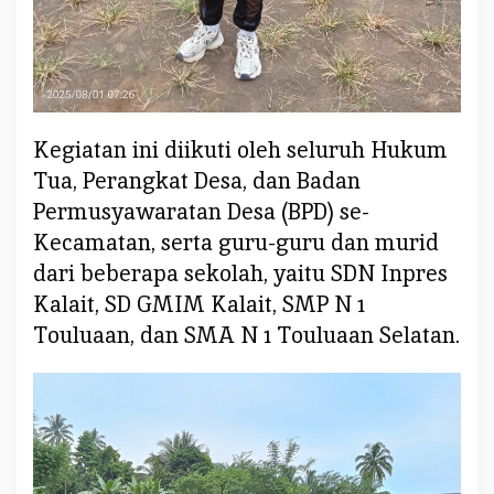
l
u
a
a
n
S
Kegiatan ini diikuti oleh seluruh Hukum
e
Tua, Perangkat Desa, dan Badan
l
Permusyawaratan Desa (BPD) se-
a
Kecamatan, serta guru-guru dan murid
t
dari beberapa sekolah, yaitu SDN Inpres
a
n
Kalait, SD GMIM Kalait, SMP N 1
G
Touluaan, dan SMA N 1 Touluaan Selatan.
e
l
a
r
A
p