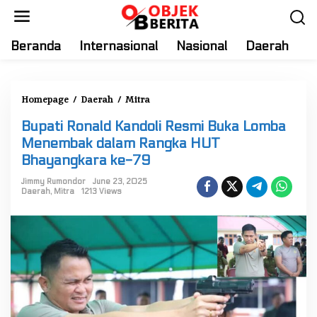
S
k
i
Beranda
Internasional
Nasional
Daerah
T
p
t
o
Homepage
/
Daerah
/
Mitra
B
c
u
o
Bupati Ronald Kandoli Resmi Buka Lomba
p
n
Menembak dalam Rangka HUT
a
t
Bhayangkara ke-79
t
e
i
Jimmy Rumondor
June 23, 2025
n
Daerah
,
Mitra
1213 Views
R
t
o
n
a
l
d
K
a