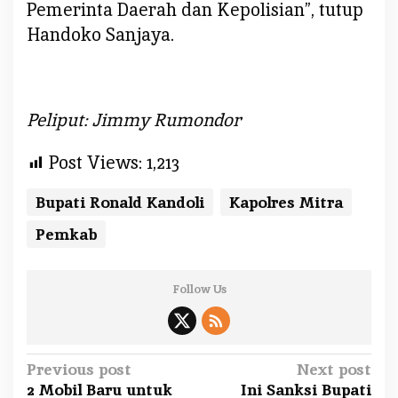
Pemerinta Daerah dan Kepolisian”, tutup
Handoko Sanjaya.
Peliput: Jimmy Rumondor
Post Views:
1,213
Bupati Ronald Kandoli
Kapolres Mitra
Pemkab
Follow Us
P
Previous post
Next post
2 Mobil Baru untuk
Ini Sanksi Bupati
o