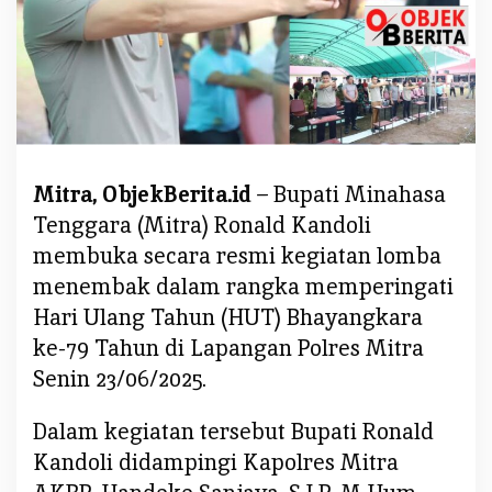
n
d
o
l
i
R
e
Mitra, ObjekBerita.id
– Bupati Minahasa
s
m
Tenggara (Mitra) Ronald Kandoli
i
membuka secara resmi kegiatan lomba
B
menembak dalam rangka memperingati
u
Hari Ulang Tahun (HUT) Bhayangkara
k
ke-79 Tahun di Lapangan Polres Mitra
a
L
Senin 23/06/2025.
o
m
Dalam kegiatan tersebut Bupati Ronald
b
Kandoli didampingi Kapolres Mitra
a