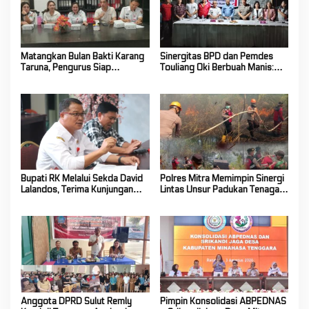
Matangkan Bulan Bakti Karang
Sinergitas BPD dan Pemdes
Taruna, Pengurus Siap
Touliang Oki Berbuah Manis:
Berkarya Untuk Kabupaten
Musyawarah Desa Siapkan
Mitra
Program Unggulan 2027
Bupati RK Melalui Sekda David
Polres Mitra Memimpin Sinergi
Lalandos, Terima Kunjungan
Lintas Unsur Padukan Tenaga
DPRD Boelemo Bahas
Tangani Karhutla Kawasan
Mekanisme Pinjaman Daerah
Gunung Soputan
Anggota DPRD Sulut Remly
Pimpin Konsolidasi ABPEDNAS