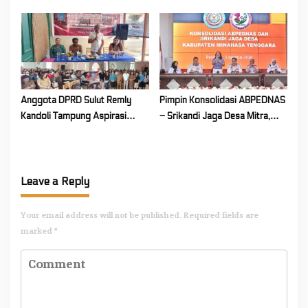
DPRD Boelemo Bahas
Tangani Karhutla Kawasan
Mekanisme Pinjaman Daerah
Gunung Soputan
Anggota DPRD Sulut Remly
Pimpin Konsolidasi ABPEDNAS
Kandoli Tampung Aspirasi
– Srikandi Jaga Desa Mitra,
Rakyat di Reses Ke-2 Tahun
Vanda Rantung: Kuatkan Peran
2026
Perempuan di Desa
Leave a Reply
Your email address will not be published.
Required fields are
marked
*