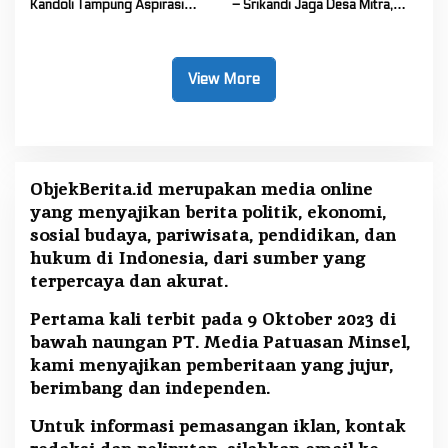
Kandoli Tampung Aspirasi
– Srikandi Jaga Desa Mitra,
Rakyat di Reses Ke-2 Tahun
Vanda Rantung: Kuatkan Peran
2026
Perempuan di Desa
View More
ObjekBerita.id
merupakan media online
yang menyajikan berita politik, ekonomi,
sosial budaya, pariwisata, pendidikan, dan
hukum di Indonesia, dari sumber yang
terpercaya dan akurat.
Pertama kali terbit pada 9 Oktober 2023 di
bawah naungan PT. Media Patuasan Minsel,
kami menyajikan pemberitaan yang jujur,
berimbang dan independen.
Untuk informasi pemasangan iklan, kontak