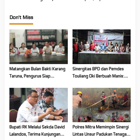
Pastori 2 GMIM Metanoia Wioi
Kandoli Terima Audiensi Tim
Kemenkes RI
Don't Miss
Matangkan Bulan Bakti Karang
Sinergitas BPD dan Pemdes
Taruna, Pengurus Siap
Touliang Oki Berbuah Manis:
Berkarya Untuk Kabupaten
Musyawarah Desa Siapkan
Mitra
Program Unggulan 2027
Bupati RK Melalui Sekda David
Polres Mitra Memimpin Sinergi
Lalandos, Terima Kunjungan
Lintas Unsur Padukan Tenaga