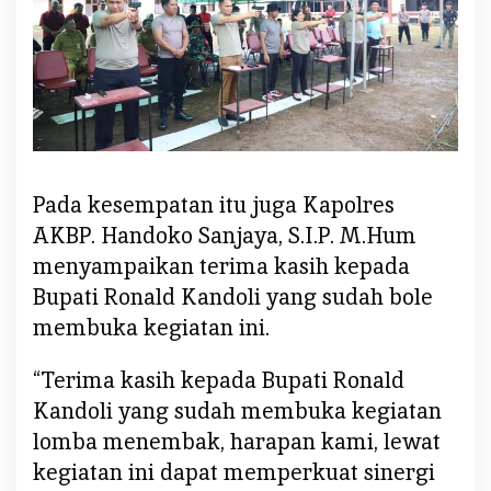
U
T
B
h
a
y
a
n
Pada kesempatan itu juga Kapolres
g
AKBP. Handoko Sanjaya, S.I.P. M.Hum
k
menyampaikan terima kasih kepada
a
Bupati Ronald Kandoli yang sudah bole
r
a
membuka kegiatan ini.
k
e
“Terima kasih kepada Bupati Ronald
-
Kandoli yang sudah membuka kegiatan
7
lomba menembak, harapan kami, lewat
9
kegiatan ini dapat memperkuat sinergi