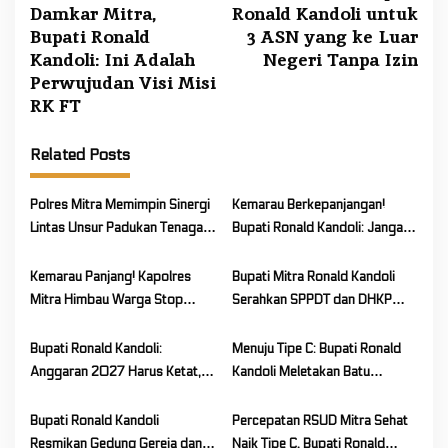
Damkar Mitra,
Ronald Kandoli untuk
s
Bupati Ronald
3 ASN yang ke Luar
t
Kandoli: Ini Adalah
Negeri Tanpa Izin
n
Perwujudan Visi Misi
a
RK FT
v
Related Posts
i
g
Polres Mitra Memimpin Sinergi
Kemarau Berkepanjangan!
a
Lintas Unsur Padukan Tenaga
Bupati Ronald Kandoli: Jangan
t
Tangani Karhutla Kawasan
Sampai Kelalaian Picu
i
Gunung Soputan
Kebakaran Besar
Kemarau Panjang! Kapolres
Bupati Mitra Ronald Kandoli
o
Mitra Himbau Warga Stop
Serahkan SPPDT dan DHKP
Bakar Lahan
PBB-P2 Tahun 2026 ke
n
Seluruh Camat
Bupati Ronald Kandoli:
Menuju Tipe C: Bupati Ronald
Anggaran 2027 Harus Ketat,
Kandoli Meletakan Batu
Efisien, dan Berpihak pada
Pertama Pembangunan
Rakyat
Renovasi RSUD Mitra Sehat
Bupati Ronald Kandoli
Percepatan RSUD Mitra Sehat
Resmikan Gedung Gereja dan
Naik Tipe C, Bupati Ronald