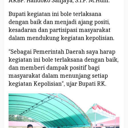
AKBP. Handoko Sanjaya, S.I.P. M.Hum.
M
e
Bupati kegiatan ini bole terlaksana
n
e
dengan baik dan menjadi ajang positi,
m
kesadaran dan partisipasi masyarakat
b
dalam mendukung kegiatan kepolisian.
a
k
“Sebagai Pemerintah Daerah saya harap
d
kegiatan ini bole terlaksana dengan baik,
a
dan memberi dampak positif bagi
l
a
masyarakat dalam menunjang setiap
m
kegiatan Kepolisian”, ujar Bupati RK.
R
a
n
g
k
a
H