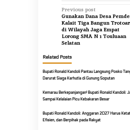
u
P
Previous post
r
Gunakan Dana Desa Pemde
o
S
Kalait Tiga Bangun Trotoar
s
u
di Wilayah Jaga Empat
t
l
Lorong SMA N 1 Touluaan
u
n
Selatan
t
a
M
Related Posts
v
a
i
y
Bupati Ronald Kandoli Pantau Langsung Posko Ta
g
j
Darurat Siaga Karhutla di Gunung Soputan
e
a
n
t
Kemarau Berkepanjangan! Bupati Ronald Kandoli: 
d
i
Sampai Kelalaian Picu Kebakaran Besar
T
o
N
I
Bupati Ronald Kandoli: Anggaran 2027 Harus Ketat
n
(
Efisien, dan Berpihak pada Rakyat
P