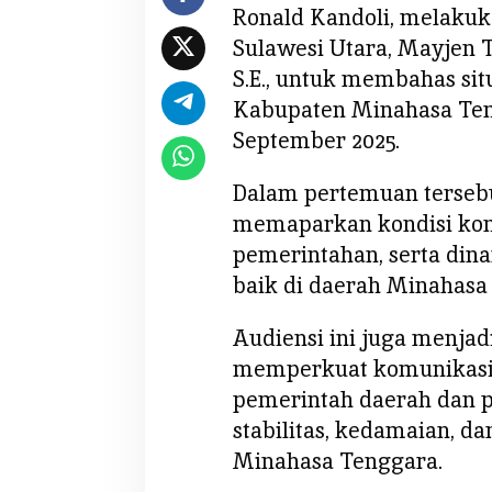
Ronald Kandoli, melakuk
o
Sulawesi Utara, Mayjen T
n
a
S.E., untuk membahas sit
l
Kabupaten Minahasa Teng
d
September 2025.
K
a
Dalam pertemuan tersebu
n
memaparkan kondisi kon
d
pemerintahan, serta dina
o
l
baik di daerah Minahasa
i
L
Audiensi ini juga menja
a
memperkuat komunikasi 
k
pemerintah daerah dan p
u
stabilitas, kedamaian, 
k
a
Minahasa Tenggara.
n