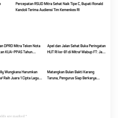
n
Percepatan RSUD Mitra Sehat Naik Tipe C, Bupati Ronald
Kandoli Terima Audiensi Tim Kemenkes RI
n DPRD Mitra Teken Nota
Apel dan Jalan Sehat Buka Peringatan
tan KUA-PPAS Tahun
HUT RI ke-81 di Mitra! Wabup FT: Jaga
 2027
Persatuan dan Kesatuan
frilly Wungkana Harumkan
Matangkan Bulan Bakti Karang
! Raih Juara 1 Cipta Lagu
Taruna, Pengurus Siap Berkarya
gkat Provinsi
Untuk Kabupaten Mitra
ields are marked
*