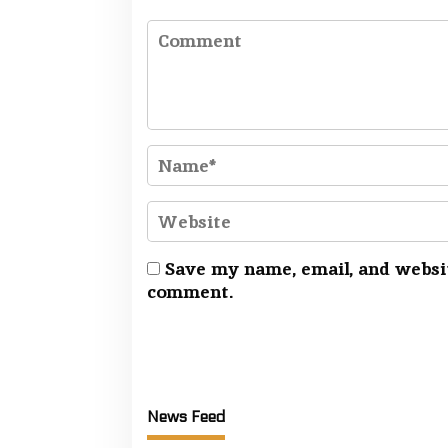
.
E
Save my name, email, and websit
comment.
News Feed