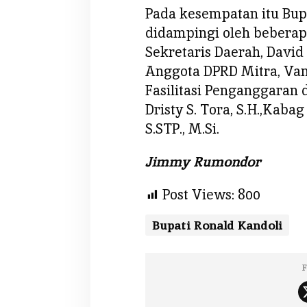
A
Pada kesempatan itu Bup
u
didampingi oleh beberapa
d
Sekretaris Daerah, David 
i
Anggota DPRD Mitra, Vand
e
n
Fasilitasi Penganggaran
s
Dristy S. Tora, S.H.,Kaba
i
S.STP., M.Si.
d
e
Jimmy Rumondor
n
g
Post Views:
800
a
n
Bupati Ronald Kandoli
G
u
b
F
e
r
n