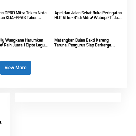
n DPRD Mitra Teken Nota
Apel dan Jalan Sehat Buka Peringatan
tan KUA-PPAS Tahun
HUT RI ke-81 di Mitra! Wabup FT: Jaga
 2027
Persatuan dan Kesatuan
frilly Wungkana Harumkan
Matangkan Bulan Bakti Karang
! Raih Juara 1 Cipta Lagu
Taruna, Pengurus Siap Berkarya
gkat Provinsi
Untuk Kabupaten Mitra
View More
m