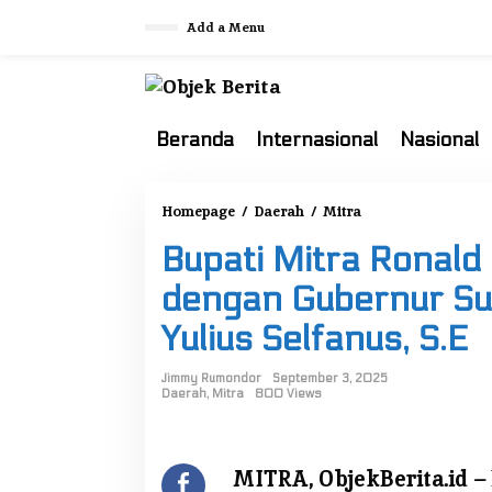
S
Add a Menu
k
i
p
t
o
Beranda
Internasional
Nasional
c
o
Homepage
/
Daerah
/
Mitra
B
n
u
t
Bupati Mitra Ronald
p
e
a
n
dengan Gubernur Sul
t
t
Yulius Selfanus, S.E
i
M
Jimmy Rumondor
September 3, 2025
i
Daerah
,
Mitra
800 Views
t
r
a
MITRA, ObjekBerita.id –
R