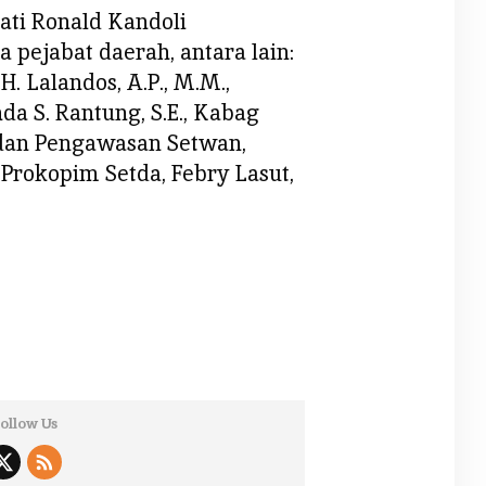
ati Ronald Kandoli
 pejabat daerah, antara lain:
H. Lalandos, A.P., M.M.,
a S. Rantung, S.E., Kabag
 dan Pengawasan Setwan,
g Prokopim Setda, Febry Lasut,
ollow Us