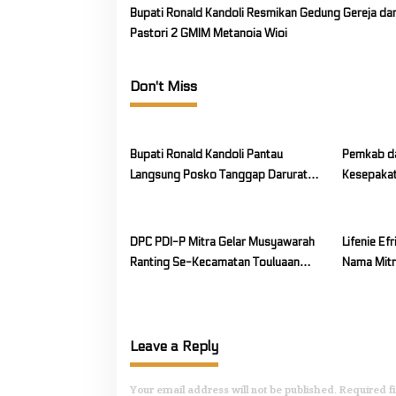
u
Bupati Ronald Kandoli Resmikan Gedung Gereja da
r
Pastori 2 GMIM Metanoia Wioi
n
)
Don't Miss
Y
u
l
i
Bupati Ronald Kandoli Pantau
Pemkab da
u
Langsung Posko Tanggap Darurat
Kesepaka
s
Siaga Karhutla di Gunung Soputan
Anggaran
S
e
DPC PDI-P Mitra Gelar Musyawarah
Lifenie E
l
Ranting Se-Kecamatan Touluaan
Nama Mitra
f
Selatan
FLS3N Tin
a
n
u
Leave a Reply
s
,
Your email address will not be published.
Required f
S