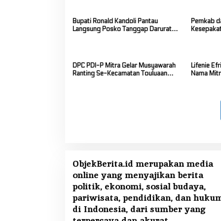
Bupati Ronald Kandoli Pantau
Pemkab da
Langsung Posko Tanggap Darurat
Kesepaka
Siaga Karhutla di Gunung Soputan
Anggaran
DPC PDI-P Mitra Gelar Musyawarah
Lifenie E
Ranting Se-Kecamatan Touluaan
Nama Mitra
Selatan
FLS3N Tin
ObjekBerita.id
merupakan media
online yang menyajikan berita
politik, ekonomi, sosial budaya,
pariwisata, pendidikan, dan huku
di Indonesia, dari sumber yang
terpercaya dan akurat.