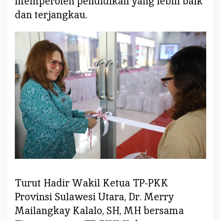
memperoleh pendidikan yang lebih baik
m
dan terjangkau.
p
o
k
B
e
l
a
j
a
r
L
O
'
O
R
Turut Hadir Wakil Ketua TP-PKK
D
Provinsi Sulawesi Utara, Dr. Merry
e
Mailangkay Kalalo, SH, MH bersama
s