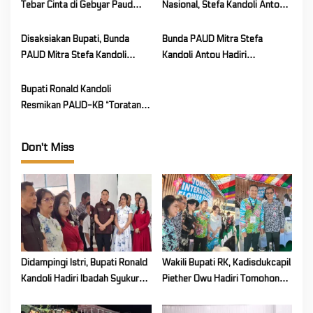
t
Tebar Cinta di Gebyar Paud
Nasional, Stefa Kandoli Antou
i
Mitra 2026
Bagikan Makanan Bergizi
kepada Balita, Ibu Hamil, dan
o
Disaksiakan Bupati, Bunda
Bunda PAUD Mitra Stefa
Lansia
PAUD Mitra Stefa Kandoli
Kandoli Antou Hadiri
n
Antou Resmikan Gedung
Peringatan Hari Anak Nasional
Bermain TK GMIM Efrata
Provinsi Sulut.
Bupati Ronald Kandoli
Liwutung
Resmikan PAUD-KB “Toratan”
Tosuraya Kecamatan Ratahan
Don't Miss
Didampingi Istri, Bupati Ronald
Wakili Bupati RK, Kadisdukcapil
Kandoli Hadiri Ibadah Syukur
Piether Owu Hadiri Tomohon
HUT ke-7 Jemaat GMIM Yordan
International Flower Festival
Tombatu Tiga
2026