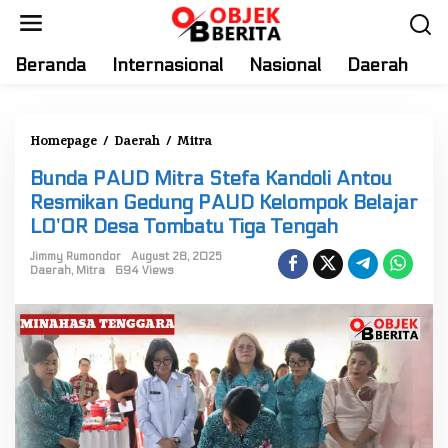
S
k
i
Beranda
Internasional
Nasional
Daerah
T
p
t
o
Homepage
/
Daerah
/
Mitra
B
c
u
o
Bunda PAUD Mitra Stefa Kandoli Antou
n
n
Resmikan Gedung PAUD Kelompok Belajar
d
t
LO’OR Desa Tombatu Tiga Tengah
a
e
P
Jimmy Rumondor
August 28, 2025
n
Daerah
,
Mitra
694 Views
A
t
U
D
M
i
t
r
a