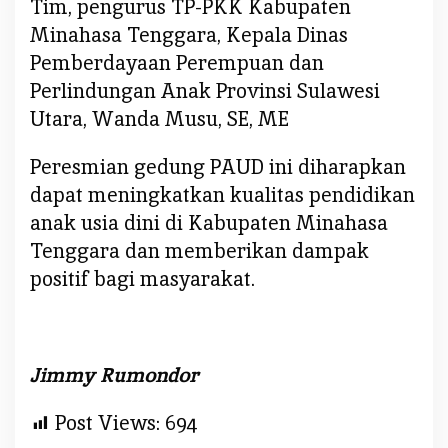
Tim, pengurus TP-PKK Kabupaten
a
T
Minahasa Tenggara, Kepala Dinas
o
Pemberdayaan Perempuan dan
m
Perlindungan Anak Provinsi Sulawesi
b
Utara, Wanda Musu, SE, ME
a
t
Peresmian gedung PAUD ini diharapkan
u
T
dapat meningkatkan kualitas pendidikan
i
anak usia dini di Kabupaten Minahasa
g
Tenggara dan memberikan dampak
a
positif bagi masyarakat.
T
e
n
g
Jimmy Rumondor
a
h
Post Views:
694