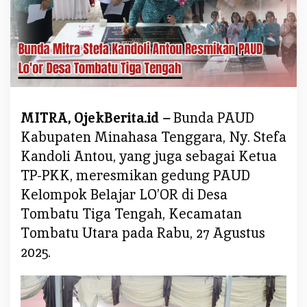
S
t
e
f
a
K
a
MITRA, OjekBerita.id –
Bunda PAUD
n
Kabupaten Minahasa Tenggara, Ny. Stefa
d
o
Kandoli Antou, yang juga sebagai Ketua
l
TP-PKK, meresmikan gedung PAUD
i
Kelompok Belajar LO’OR di Desa
A
Tombatu Tiga Tengah, Kecamatan
n
Tombatu Utara pada Rabu, 27 Agustus
t
o
2025.
u
R
e