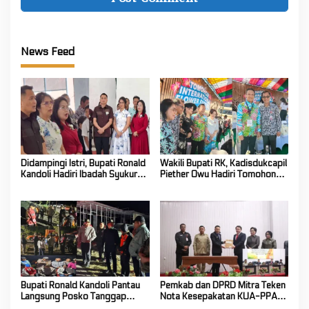
News Feed
Didampingi Istri, Bupati Ronald
Wakili Bupati RK, Kadisdukcapil
Kandoli Hadiri Ibadah Syukur
Piether Owu Hadiri Tomohon
HUT ke-7 Jemaat GMIM Yordan
International Flower Festival
Tombatu Tiga
2026
Bupati Ronald Kandoli Pantau
Pemkab dan DPRD Mitra Teken
Langsung Posko Tanggap
Nota Kesepakatan KUA-PPAS
Darurat Siaga Karhutla di
Tahun Anggaran 2027