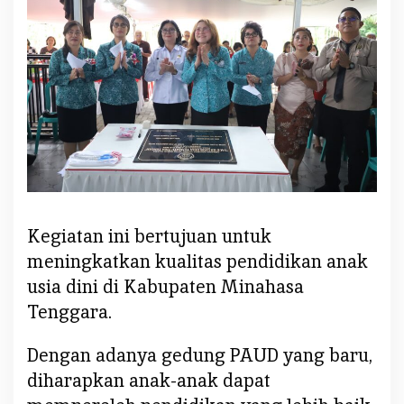
s
m
i
k
a
n
G
e
d
u
n
g
Kegiatan ini bertujuan untuk
P
meningkatkan kualitas pendidikan anak
A
usia dini di Kabupaten Minahasa
U
Tenggara.
D
K
Dengan adanya gedung PAUD yang baru,
e
diharapkan anak-anak dapat
l
o