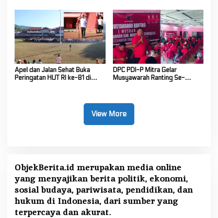
Gunung Soputan
Apel dan Jalan Sehat Buka
DPC PDI-P Mitra Gelar
Peringatan HUT RI ke-81 di
Musyawarah Ranting Se-
Mitra! Wabup FT: Jaga
Kecamatan Touluaan Selatan
Persatuan dan Kesatuan
View More
ObjekBerita.id
merupakan media online
yang menyajikan berita politik, ekonomi,
sosial budaya, pariwisata, pendidikan, dan
hukum di Indonesia, dari sumber yang
terpercaya dan akurat.