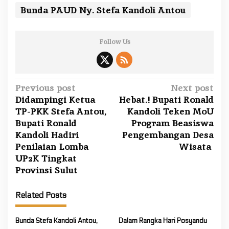
Bunda PAUD Ny. Stefa Kandoli Antou
Follow Us
P
Previous post
Next post
Didampingi Ketua
Hebat.! Bupati Ronald
o
TP-PKK Stefa Antou,
Kandoli Teken MoU
s
Bupati Ronald
Program Beasiswa
t
Kandoli Hadiri
Pengembangan Desa
n
Penilaian Lomba
Wisata
a
UP2K Tingkat
Provinsi Sulut
v
i
Related Posts
g
a
Bunda Stefa Kandoli Antou,
Dalam Rangka Hari Posyandu