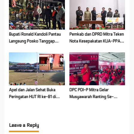
Bupati Ronald Kandoli Pantau
Pemkab dan DPRD Mitra Teken
Langsung Posko Tanggap
Nota Kesepakatan KUA-PPAS
Darurat Siaga Karhutla di
Tahun Anggaran 2027
Gunung Soputan
Apel dan Jalan Sehat Buka
DPC PDI-P Mitra Gelar
Peringatan HUT RI ke-81 di
Musyawarah Ranting Se-
Mitra! Wabup FT: Jaga
Kecamatan Touluaan Selatan
Persatuan dan Kesatuan
Leave a Reply