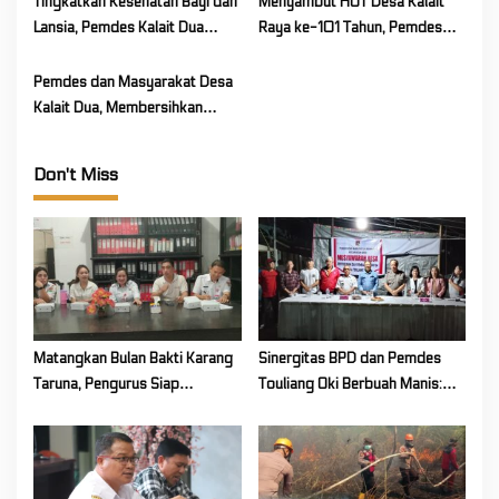
Tingkatkan Kesehatan Bayi dan
Menyambut HUT Desa Kalait
g
Lansia, Pemdes Kalait Dua
Raya ke-101 Tahun, Pemdes
a
Gelar Posyandu
Kalait 2 Gelar Kerja Bakti
t
Pemdes dan Masyarakat Desa
i
Kalait Dua, Membersihkan
o
Matrial Longsor Yang Menutupi
Badan Jalan
n
Don't Miss
Matangkan Bulan Bakti Karang
Sinergitas BPD dan Pemdes
Taruna, Pengurus Siap
Touliang Oki Berbuah Manis:
Berkarya Untuk Kabupaten
Musyawarah Desa Siapkan
Mitra
Program Unggulan 2027