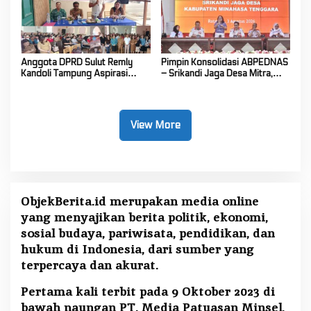
Anggota DPRD Sulut Remly
Pimpin Konsolidasi ABPEDNAS
Kandoli Tampung Aspirasi
– Srikandi Jaga Desa Mitra,
Rakyat di Reses Ke-2 Tahun
Vanda Rantung: Kuatkan Peran
2026
Perempuan di Desa
View More
ObjekBerita.id
merupakan media online
yang menyajikan berita politik, ekonomi,
sosial budaya, pariwisata, pendidikan, dan
hukum di Indonesia, dari sumber yang
terpercaya dan akurat.
Pertama kali terbit pada 9 Oktober 2023 di
bawah naungan PT. Media Patuasan Minsel,