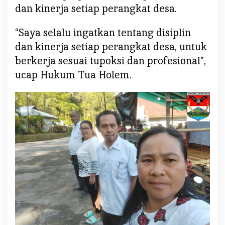
H
dan kinerja setiap perangkat desa.
u
k
“Saya selalu ingatkan tentang disiplin
u
dan kinerja setiap perangkat desa, untuk
m
berkerja sesuai tupoksi dan profesional”,
T
u
ucap Hukum Tua Holem.
a
H
o
l
e
m
L
i
w
e
:
M
a