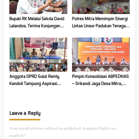
Bupati RK Melalui Sekda David
Polres Mitra Memimpin Sinergi
Lalandos, Terima Kunjungan
Lintas Unsur Padukan Tenaga
DPRD Boelemo Bahas
Tangani Karhutla Kawasan
Mekanisme Pinjaman Daerah
Gunung Soputan
Anggota DPRD Sulut Remly
Pimpin Konsolidasi ABPEDNAS
Kandoli Tampung Aspirasi
– Srikandi Jaga Desa Mitra,
Rakyat di Reses Ke-2 Tahun
Vanda Rantung: Kuatkan Peran
2026
Perempuan di Desa
Leave a Reply
Your email address will not be published.
Required fields are
marked
*