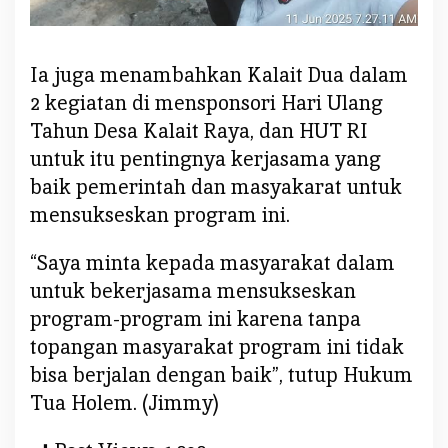
s
y
a
Ia juga menambahkan Kalait Dua dalam
r
2 kegiatan di mensponsori Hari Ulang
a
Tahun Desa Kalait Raya, dan HUT RI
k
a
untuk itu pentingnya kerjasama yang
t
baik pemerintah dan masyakarat untuk
d
mensukseskan program ini.
a
n
“Saya minta kepada masyarakat dalam
P
untuk bekerjasama mensukseskan
e
m
program-program ini karena tanpa
e
topangan masyarakat program ini tidak
r
bisa berjalan dengan baik”, tutup Hukum
i
Tua Holem. (Jimmy)
n
t