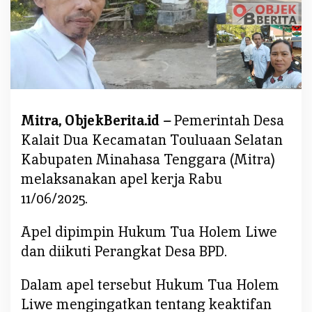
i
n
t
a
h
D
e
Mitra, ObjekBerita.id –
Pemerintah Desa
s
Kalait Dua Kecamatan Touluaan Selatan
a
K
Kabupaten Minahasa Tenggara (Mitra)
a
melaksanakan apel kerja Rabu
l
11/06/2025.
a
i
Apel dipimpin Hukum Tua Holem Liwe
t
dan diikuti Perangkat Desa BPD.
D
u
Dalam apel tersebut Hukum Tua Holem
a
,
Liwe mengingatkan tentang keaktifan