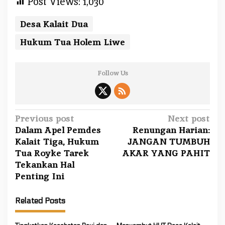
Post Views:
1,030
a
h
Desa Kalait Dua
W
a
Hukum Tua Holem Liwe
j
i
b
Follow Us
B
e
k
P
Previous post
Next post
e
Dalam Apel Pemdes
Renungan Harian:
r
o
Kalait Tiga, Hukum
JANGAN TUMBUH
j
s
Tua Royke Tarek
AKAR YANG PAHIT
a
t
Tekankan Hal
S
n
Penting Ini
a
a
m
a
v
Related Posts
.
i