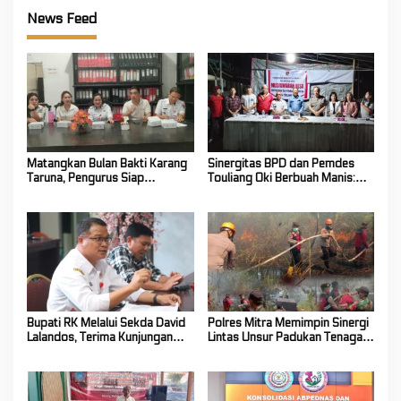
News Feed
Matangkan Bulan Bakti Karang
Sinergitas BPD dan Pemdes
Taruna, Pengurus Siap
Touliang Oki Berbuah Manis:
Berkarya Untuk Kabupaten
Musyawarah Desa Siapkan
Mitra
Program Unggulan 2027
Bupati RK Melalui Sekda David
Polres Mitra Memimpin Sinergi
Lalandos, Terima Kunjungan
Lintas Unsur Padukan Tenaga
DPRD Boelemo Bahas
Tangani Karhutla Kawasan
Mekanisme Pinjaman Daerah
Gunung Soputan