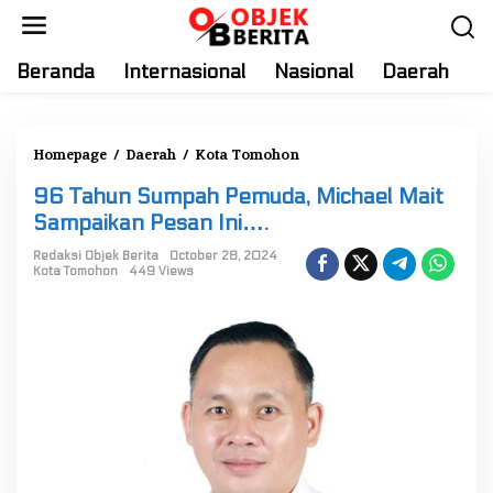
S
k
i
Beranda
Internasional
Nasional
Daerah
T
p
t
o
Homepage
/
Daerah
/
Kota Tomohon
9
c
6
o
96 Tahun Sumpah Pemuda, Michael Mait
T
n
Sampaikan Pesan Ini….
a
t
h
Redaksi Objek Berita
October 28, 2024
e
Kota Tomohon
449 Views
u
n
n
t
S
u
m
p
a
h
P