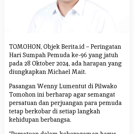
e
m
u
d
a
,
TOMOHON, Objek Berita.id – Peringatan
M
i
Hari Sumpah Pemuda ke-96 yang jatuh
c
pada 28 Oktober 2024, ada harapan yang
h
diungkapkan Michael Mait.
a
e
Pasangan Wenny Lumentut di Pilwako
l
Tomohon ini berharap agar semangat
M
a
persatuan dan perjuangan para pemuda
i
tetap berkobar di setiap langkah
t
kehidupan berbangsa.
S
a
“Persatuan dalam keberagaman harus