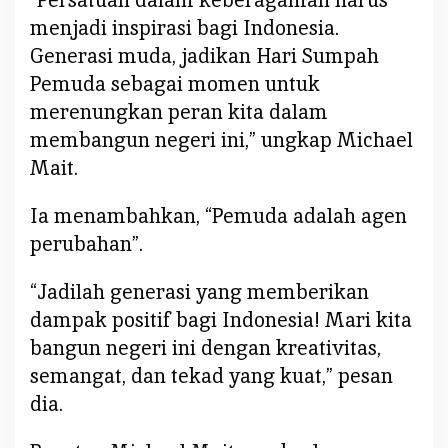
m
menjadi inspirasi bagi Indonesia.
p
a
Generasi muda, jadikan Hari Sumpah
i
Pemuda sebagai momen untuk
k
merenungkan peran kita dalam
a
membangun negeri ini,” ungkap Michael
n
Mait.
P
e
s
Ia menambahkan, “Pemuda adalah agen
a
perubahan”.
n
I
“Jadilah generasi yang memberikan
n
dampak positif bagi Indonesia! Mari kita
i
bangun negeri ini dengan kreativitas,
.
semangat, dan tekad yang kuat,” pesan
.
.
dia.
.