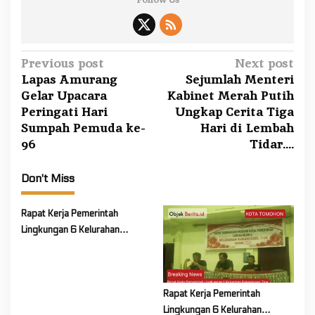
P
Previous post
Next post
Lapas Amurang
Sejumlah Menteri
o
Gelar Upacara
Kabinet Merah Putih
s
Peringati Hari
Ungkap Cerita Tiga
t
Sumpah Pemuda ke-
Hari di Lembah
n
96
Tidar….
a
v
Don't Miss
i
Rapat Kerja Pemerintah
g
Lingkungan 6 Kelurahan
a
Kakaskasen Tiga Bahas
t
Persiapan Lanjutan Program
i
Kerja Tahun 2026
Rapat Kerja Pemerintah
o
Lingkungan 6 Kelurahan