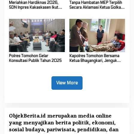
Meriahkan Hardiknas 2026,
Tanpa Hambatan MEP Terpilih
SDN Inpres Kakaskasen Ikut
Secara Aklamasi Ketua Golkar
Pawai Pendidikan
Sulut
Polres Tomohon Gelar
Kapolres Tomohon Bersama
Konsultasi Publik Tahun 2025
Ketua Bhayangkari, Jenguk
Adik Satria, Putra AIPTU Wilmie
Ering
View More
ObjekBerita.id
merupakan media online
yang menyajikan berita politik, ekonomi,
sosial budaya, pariwisata, pendidikan, dan