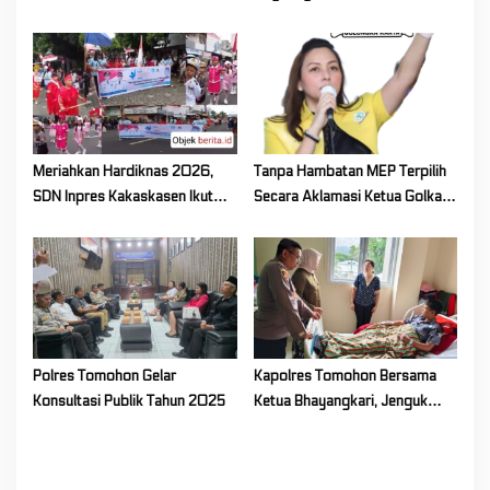
n
Kakaskasen Tiga Bahas
Persiapan Lanjutan Program
Kerja Tahun 2026
Meriahkan Hardiknas 2026,
Tanpa Hambatan MEP Terpilih
SDN Inpres Kakaskasen Ikut
Secara Aklamasi Ketua Golkar
Pawai Pendidikan
Sulut
Polres Tomohon Gelar
Kapolres Tomohon Bersama
Konsultasi Publik Tahun 2025
Ketua Bhayangkari, Jenguk
Adik Satria, Putra AIPTU Wilmie
Ering