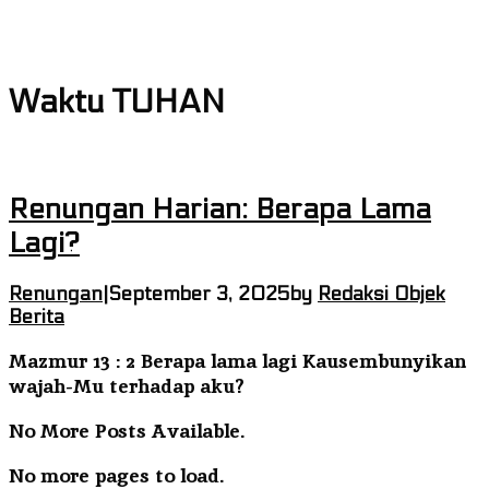
Matangkan Bulan Bakti Karang Taruna, Pengurus
Siap Berkarya Untuk Kabupaten Mitra
Waktu TUHAN
Renungan Harian: Berapa Lama
Lagi?
Renungan
|
September 3, 2025
by
Redaksi Objek
Berita
Mazmur 13 : 2 Berapa lama lagi Kausembunyikan
wajah-Mu terhadap aku?
No More Posts Available.
No more pages to load.