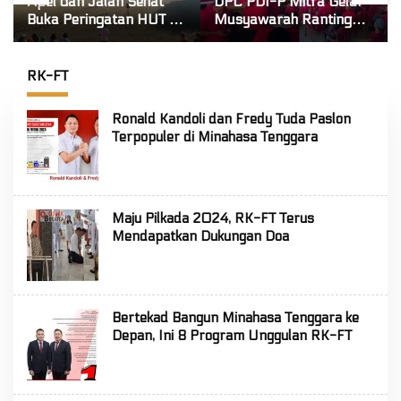
DPC PDI-P Mitra Gelar
Lifenie Efrilly Wungkana
 RI
Musyawarah Ranting
Harumkan Nama Mitra!
p
Se-Kecamatan Touluaan
Raih Juara 1 Cipta Lagu
an
Selatan
FLS3N Tingkat Provinsi
RK-FT
Ronald Kandoli dan Fredy Tuda Paslon
Terpopuler di Minahasa Tenggara
Maju Pilkada 2024, RK-FT Terus
Mendapatkan Dukungan Doa
Bertekad Bangun Minahasa Tenggara ke
Depan, Ini 8 Program Unggulan RK-FT