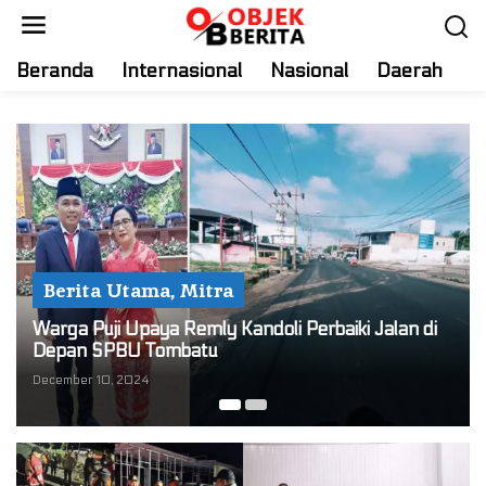
S
k
i
Beranda
Internasional
Nasional
Daerah
T
p
t
o
c
o
n
t
e
n
Berita Utama
,
Mitra
t
Warga Puji Upaya Remly Kandoli Perbaiki Jalan di
Depan SPBU Tombatu
December 10, 2024