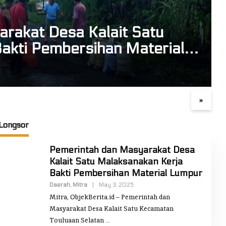
rakat Desa Kalait Satu
akti Pembersihan Material
Pemkab dan DPRD Mitra
Apel dan Jalan Sehat
Teken Nota Kesepakatan
Peringatan HUT RI ke
KUA-PPAS Tahun Anggaran
Mitra! Wabup FT: Ja
»
n
2027
Persatuan dan Kesat
Longsor
Pemerintah dan Masyarakat Desa
Kalait Satu Malaksanakan Kerja
Bakti Pembersihan Material Lumpur
Daerah
,
Mitra
|
May 3, 2025
B
Y
Mitra, ObjekBerita.id – Pemerintah dan
J
I
Masyarakat Desa Kalait Satu Kecamatan
M
Touluaan Selatan
M