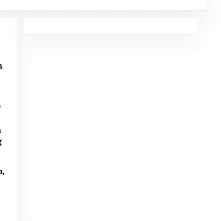
Y
R
U
M
O
N
D
O
R
m
r
n
g
,