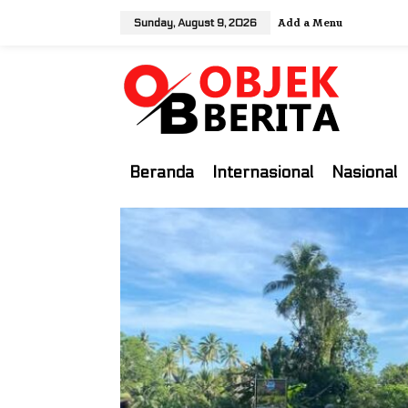
S
Add a Menu
Sunday, August 9, 2026
k
i
p
t
o
c
o
Beranda
Internasional
Nasional
n
t
e
n
t