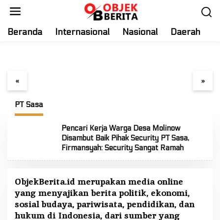
S
Pencari Kerja Warga Desa Molinow Disambut Baik
k
Pihak Security PT Sasa, Firmansyah: Security
i
Beranda
Sangat Ramah
Internasional
Nasional
Daerah
T
July 3, 2024
p
t
Tinjau Lokasi Karhutla
Didampingi Istri, Bupati
o
Soputan, Bupati RK dan
Ronald Kandoli Hadiri
Pangdam Mirza Agus
Ibadah Syukur HUT ke-7
c
«
»
Pastikan Api Padam
Jemaat GMIM Yordan
o
Total
Tombatu Tiga
n
PT Sasa
t
e
Pencari Kerja Warga Desa Molinow
n
Disambut Baik Pihak Security PT Sasa,
t
Firmansyah: Security Sangat Ramah
ObjekBerita.id
merupakan media online
yang menyajikan berita politik, ekonomi,
sosial budaya, pariwisata, pendidikan, dan
hukum di Indonesia, dari sumber yang