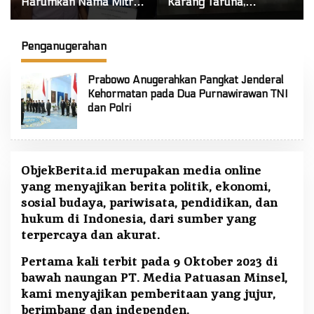
Harumkan Nama Mitra!
Karang Taruna,
Raih Juara 1 Cipta Lagu
Pengurus Siap Berkarya
FLS3N Tingkat Provinsi
Untuk Kabupaten Mitra
Penganugerahan
Prabowo Anugerahkan Pangkat Jenderal
Kehormatan pada Dua Purnawirawan TNI
dan Polri
ObjekBerita.id
merupakan media online
yang menyajikan berita politik, ekonomi,
sosial budaya, pariwisata, pendidikan, dan
hukum di Indonesia, dari sumber yang
terpercaya dan akurat.
Pertama kali terbit pada 9 Oktober 2023 di
bawah naungan PT. Media Patuasan Minsel,
kami menyajikan pemberitaan yang jujur,
berimbang dan independen.