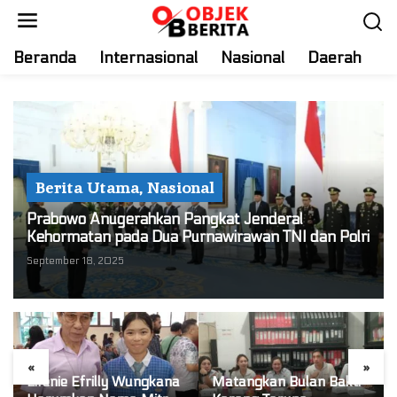
S
k
i
Beranda
Internasional
Nasional
Daerah
T
p
t
o
c
o
n
Berita Utama
,
Nasional
t
e
Prabowo Anugerahkan Pangkat Jenderal
n
Kehormatan pada Dua Purnawirawan TNI dan Polri
t
September 18, 2025
«
»
Lifenie Efrilly Wungkana
Matangkan Bulan Bakti