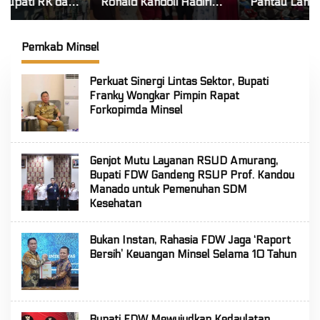
Ronald Kandoli Hadiri
Pantau Langsung Posko
Ibadah Syukur HUT ke-7
Tanggap Darurat Siaga
Jemaat GMIM Yordan
Karhutla di Gunung
Tombatu Tiga
Soputan
Pemkab Minsel
Perkuat Sinergi Lintas Sektor, Bupati
Franky Wongkar Pimpin Rapat
Forkopimda Minsel
Genjot Mutu Layanan RSUD Amurang,
Bupati FDW Gandeng RSUP Prof. Kandou
Manado untuk Pemenuhan SDM
Kesehatan
Bukan Instan, Rahasia FDW Jaga ‘Raport
Bersih’ Keuangan Minsel Selama 10 Tahun
Bupati FDW Mewujudkan Kedaulatan