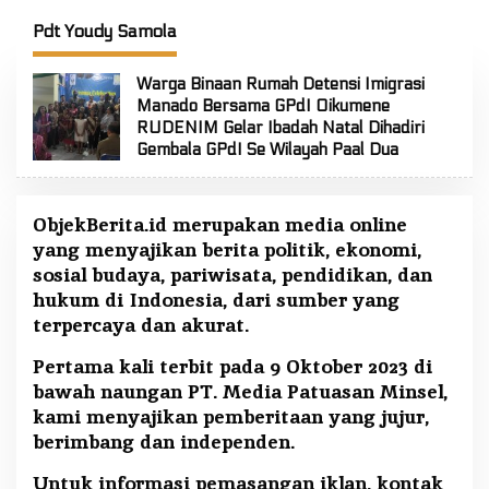
FT: Jaga Persatuan dan
Selatan
F
Kesatuan
Pdt Youdy Samola
Warga Binaan Rumah Detensi Imigrasi
Manado Bersama GPdI Oikumene
RUDENIM Gelar Ibadah Natal Dihadiri
Gembala GPdI Se Wilayah Paal Dua
ObjekBerita.id
merupakan media online
yang menyajikan berita politik, ekonomi,
sosial budaya, pariwisata, pendidikan, dan
hukum di Indonesia, dari sumber yang
terpercaya dan akurat.
Pertama kali terbit pada 9 Oktober 2023 di
bawah naungan PT. Media Patuasan Minsel,
kami menyajikan pemberitaan yang jujur,
berimbang dan independen.
Untuk informasi pemasangan iklan, kontak