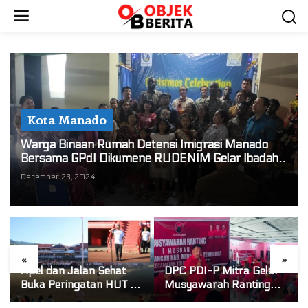
S
k
i
p
t
o
c
o
Kota Manado
n
Warga Binaan Rumah Detensi Imigrasi Manado
t
Bersama GPdI Oikumene RUDENIM Gelar Ibadah
e
Natal Dihadiri Gembala GPdI Se Wilayah Paal Dua
December 23, 2024
n
t
«
»
Apel dan Jalan Sehat
DPC PDI-P Mitra Gelar
L
Buka Peringatan HUT RI
Musyawarah Ranting
ke-81 di Mitra! Wabup
Se-Kecamatan Touluaan
R