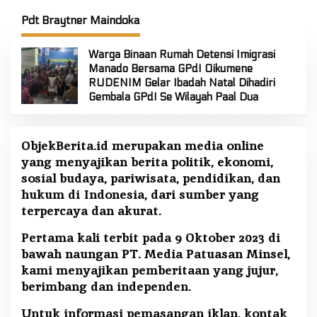
FT: Jaga Persatuan dan
Selatan
Kesatuan
Pdt Braytner Maindoka
Warga Binaan Rumah Detensi Imigrasi
Manado Bersama GPdI Oikumene
RUDENIM Gelar Ibadah Natal Dihadiri
Gembala GPdI Se Wilayah Paal Dua
ObjekBerita.id
merupakan media online
yang menyajikan berita politik, ekonomi,
sosial budaya, pariwisata, pendidikan, dan
hukum di Indonesia, dari sumber yang
terpercaya dan akurat.
Pertama kali terbit pada 9 Oktober 2023 di
bawah naungan PT. Media Patuasan Minsel,
kami menyajikan pemberitaan yang jujur,
berimbang dan independen.
Untuk informasi pemasangan iklan, kontak