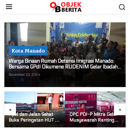
S
k
i
p
t
o
c
o
Kota Manado
n
Warga Binaan Rumah Detensi Imigrasi Manado
t
Bersama GPdI Oikumene RUDENIM Gelar Ibadah
e
Natal Dihadiri Gembala GPdI Se Wilayah Paal Dua
December 23, 2024
n
t
«
»
Apel dan Jalan Sehat
DPC PDI-P Mitra Gelar
Buka Peringatan HUT RI
Musyawarah Ranting
ke-81 di Mitra! Wabup
Se-Kecamatan Touluaan