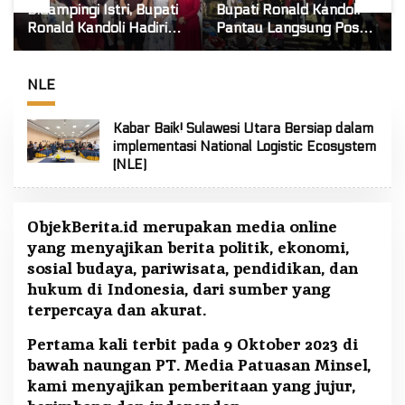
Didampingi Istri, Bupati
Bupati Ronald Kandoli
Ronald Kandoli Hadiri
Pantau Langsung Posko
Ibadah Syukur HUT ke-7
Tanggap Darurat Siaga
Jemaat GMIM Yordan
Karhutla di Gunung
Tombatu Tiga
Soputan
NLE
Kabar Baik! Sulawesi Utara Bersiap dalam
implementasi National Logistic Ecosystem
(NLE)
ObjekBerita.id
merupakan media online
yang menyajikan berita politik, ekonomi,
sosial budaya, pariwisata, pendidikan, dan
hukum di Indonesia, dari sumber yang
terpercaya dan akurat.
Pertama kali terbit pada 9 Oktober 2023 di
bawah naungan PT. Media Patuasan Minsel,
kami menyajikan pemberitaan yang jujur,