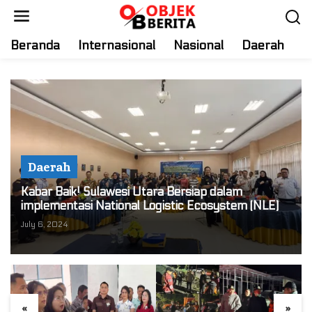
S
k
i
Beranda
Internasional
Nasional
Daerah
T
p
t
o
c
o
n
t
Daerah
e
n
Kabar Baik! Sulawesi Utara Bersiap dalam
t
implementasi National Logistic Ecosystem (NLE)
July 6, 2024
«
»