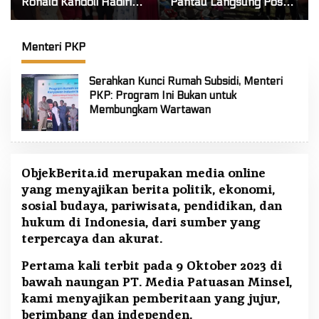
Ronald Kandoli Hadiri
Pantau Langsung Posko
Ibadah Syukur HUT ke-7
Tanggap Darurat Siaga
Jemaat GMIM Yordan
Karhutla di Gunung
Tombatu Tiga
Soputan
Menteri PKP
Serahkan Kunci Rumah Subsidi, Menteri
PKP: Program Ini Bukan untuk
Membungkam Wartawan
ObjekBerita.id
merupakan media online
yang menyajikan berita politik, ekonomi,
sosial budaya, pariwisata, pendidikan, dan
hukum di Indonesia, dari sumber yang
terpercaya dan akurat.
Pertama kali terbit pada 9 Oktober 2023 di
bawah naungan PT. Media Patuasan Minsel,
kami menyajikan pemberitaan yang jujur,
berimbang dan independen.