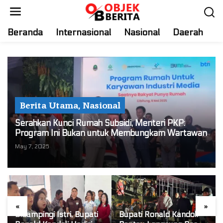
S
k
i
Beranda
Internasional
Nasional
Daerah
T
p
t
o
c
o
n
Berita Utama
,
Nasional
t
e
Serahkan Kunci Rumah Subsidi, Menteri PKP:
n
Program Ini Bukan untuk Membungkam Wartawan
t
May 7, 2025
«
»
Didampingi Istri, Bupati
Bupati Ronald Kandoli