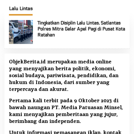
FT: Jaga Persatuan dan
Selatan
Kesatuan
Lalu Lintas
Tingkatkan Disiplin Lalu Lintas, Satlantas
Polres Mitra Gelar Apel Pagi di Pusat Kota
Ratahan
ObjekBerita.id
merupakan media online
yang menyajikan berita politik, ekonomi,
sosial budaya, pariwisata, pendidikan, dan
hukum di Indonesia, dari sumber yang
terpercaya dan akurat.
Pertama kali terbit pada 9 Oktober 2023 di
bawah naungan PT. Media Patuasan Minsel,
kami menyajikan pemberitaan yang jujur,
berimbang dan independen.
Untuk informasi pemasangan iklan, kontak