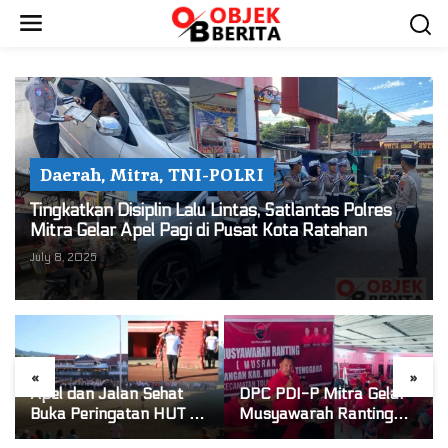
S
k
i
p
t
o
c
o
Daerah
,
Mitra
,
TNI-POLRI
n
Tingkatkan Disiplin Lalu Lintas, Satlantas Polres
t
Mitra Gelar Apel Pagi di Pusat Kota Ratahan
e
July 8, 2025
n
t
«
»
Apel dan Jalan Sehat
DPC PDI-P Mitra Gelar
Buka Peringatan HUT RI
Musyawarah Ranting
ke-81 di Mitra! Wabup
Se-Kecamatan Touluaan