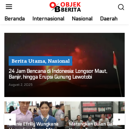
S
k
i
Beranda
Internasional
Nasional
Daerah
T
p
t
o
c
o
n
Berita Utama
,
Nasional
t
e
24 Jam Bencana di Indonesia: Longsor Maut,
n
Banjir, hingga Erupsi Gunung Lewotobi
t
August 2, 2025
«
»
Lifenie Efrilly Wungkana
Matangkan Bulan Bakti