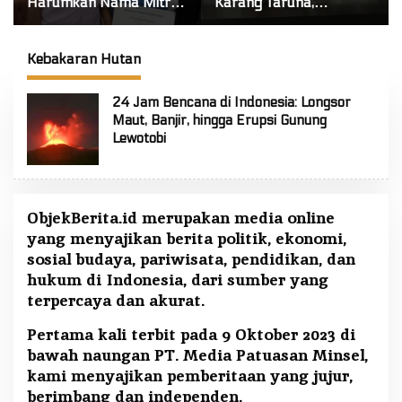
Harumkan Nama Mitra!
Karang Taruna,
Raih Juara 1 Cipta Lagu
Pengurus Siap Berkarya
FLS3N Tingkat Provinsi
Untuk Kabupaten Mitra
Kebakaran Hutan
24 Jam Bencana di Indonesia: Longsor
Maut, Banjir, hingga Erupsi Gunung
Lewotobi
ObjekBerita.id
merupakan media online
yang menyajikan berita politik, ekonomi,
sosial budaya, pariwisata, pendidikan, dan
hukum di Indonesia, dari sumber yang
terpercaya dan akurat.
Pertama kali terbit pada 9 Oktober 2023 di
bawah naungan PT. Media Patuasan Minsel,
kami menyajikan pemberitaan yang jujur,
berimbang dan independen.