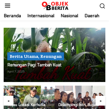
S
k
i
Beranda
Internasional
Nasional
Daerah
T
p
t
o
c
o
n
t
Berita Utama
,
Renungan
e
n
Renungan Pagi: Tambah Kuat
t
April 7, 2025
«
»
Tinjau Lokasi Karhutla
Didampingi Istri, Bupati