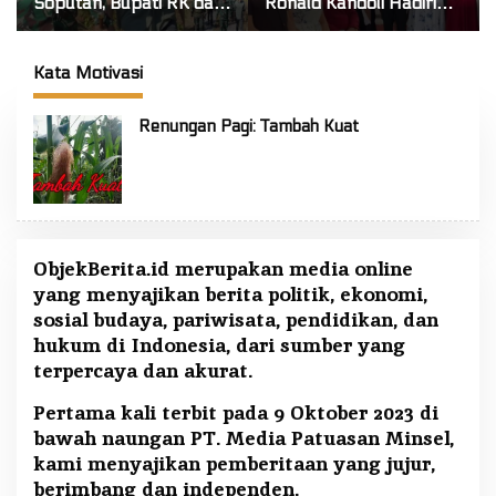
Soputan, Bupati RK dan
Ronald Kandoli Hadiri
Pangdam Mirza Agus
Ibadah Syukur HUT ke-7
Pastikan Api Padam
Jemaat GMIM Yordan
Total
Tombatu Tiga
Kata Motivasi
Renungan Pagi: Tambah Kuat
ObjekBerita.id
merupakan media online
yang menyajikan berita politik, ekonomi,
sosial budaya, pariwisata, pendidikan, dan
hukum di Indonesia, dari sumber yang
terpercaya dan akurat.
Pertama kali terbit pada 9 Oktober 2023 di
bawah naungan PT. Media Patuasan Minsel,
kami menyajikan pemberitaan yang jujur,
berimbang dan independen.