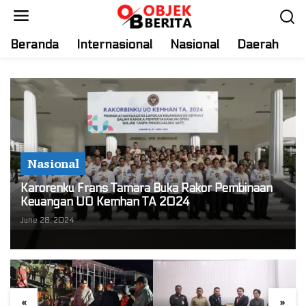
S
k
i
Beranda
Internasional
Nasional
Daerah
T
p
t
o
c
o
n
t
Nasional
e
n
Karorenku Frans Tamara Buka Rakor Pembinaan
t
Keuangan UO Kemhan TA 2024
June 28, 2024
«
»