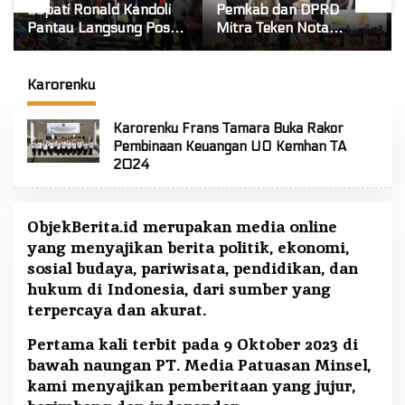
Bupati Ronald Kandoli
Pemkab dan DPRD
Pantau Langsung Posko
Mitra Teken Nota
Tanggap Darurat Siaga
Kesepakatan KUA-
Karhutla di Gunung
PPAS Tahun Anggaran
Soputan
2027
Karorenku
Karorenku Frans Tamara Buka Rakor
Pembinaan Keuangan UO Kemhan TA
2024
ObjekBerita.id
merupakan media online
yang menyajikan berita politik, ekonomi,
sosial budaya, pariwisata, pendidikan, dan
hukum di Indonesia, dari sumber yang
terpercaya dan akurat.
Pertama kali terbit pada 9 Oktober 2023 di
bawah naungan PT. Media Patuasan Minsel,
kami menyajikan pemberitaan yang jujur,