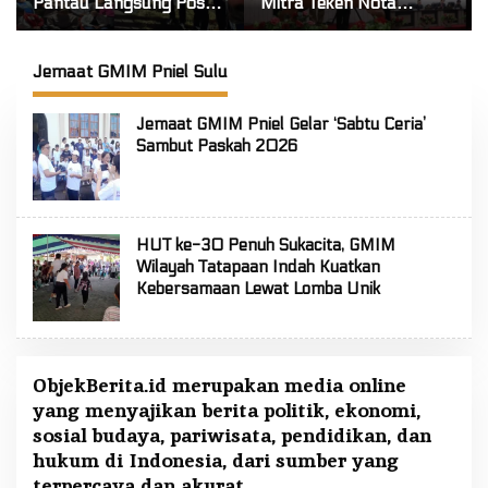
Pantau Langsung Posko
Mitra Teken Nota
Tanggap Darurat Siaga
Kesepakatan KUA-
Karhutla di Gunung
PPAS Tahun Anggaran
Soputan
2027
Jemaat GMIM Pniel Sulu
Jemaat GMIM Pniel Gelar ‘Sabtu Ceria’
Sambut Paskah 2026
HUT ke-30 Penuh Sukacita, GMIM
Wilayah Tatapaan Indah Kuatkan
Kebersamaan Lewat Lomba Unik
ObjekBerita.id
merupakan media online
yang menyajikan berita politik, ekonomi,
sosial budaya, pariwisata, pendidikan, dan
hukum di Indonesia, dari sumber yang
terpercaya dan akurat.