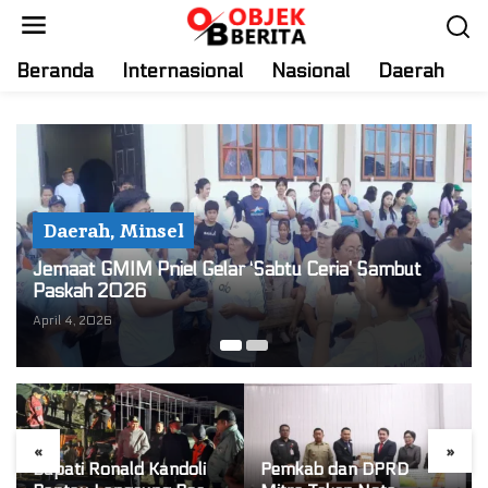
S
k
i
Beranda
Internasional
Nasional
Daerah
T
p
t
o
c
o
n
Daerah
,
Minsel
t
e
Jemaat GMIM Pniel Gelar ‘Sabtu Ceria’ Sambut
n
Paskah 2026
t
April 4, 2026
«
»
Bupati Ronald Kandoli
Pemkab dan DPRD