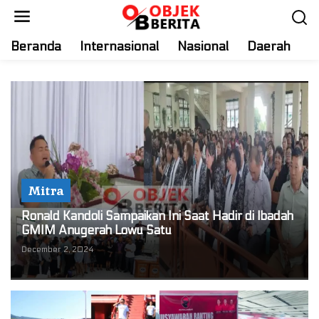
S
k
i
Beranda
Internasional
Nasional
Daerah
T
p
t
o
c
o
n
t
e
n
Mitra
t
Ronald Kandoli Sampaikan Ini Saat Hadir di Ibadah
GMIM Anugerah Lowu Satu
December 2, 2024