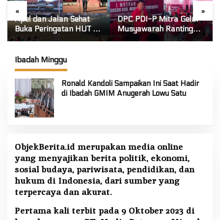
«
»
Apel dan Jalan Sehat
DPC PDI-P Mitra Gelar
Buka Peringatan HUT RI
Musyawarah Ranting
ke-81 di Mitra! Wabup
Se-Kecamatan Touluaan
FT: Jaga Persatuan dan
Selatan
Kesatuan
Ibadah Minggu
Ronald Kandoli Sampaikan Ini Saat Hadir
di Ibadah GMIM Anugerah Lowu Satu
ObjekBerita.id
merupakan media online
yang menyajikan berita politik, ekonomi,
sosial budaya, pariwisata, pendidikan, dan
hukum di Indonesia, dari sumber yang
terpercaya dan akurat.
Pertama kali terbit pada 9 Oktober 2023 di