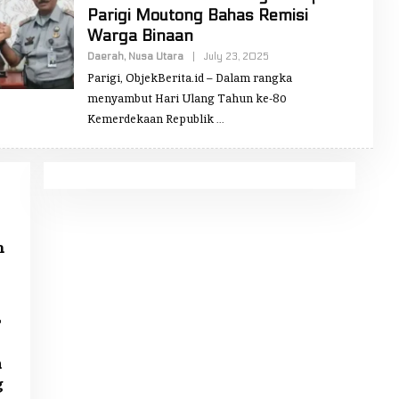
Parigi Moutong Bahas Remisi
Warga Binaan
Daerah
,
Nusa Utara
|
July 23, 2025
B
Y
Parigi, ObjekBerita.id – Dalam rangka
R
E
menyambut Hari Ulang Tahun ke-80
D
Kemerdekaan Republik
A
K
S
I
O
B
J
E
K
B
m
E
R
I
T
A
r
n
g