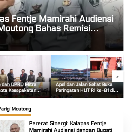
pas Fentje Mamirahi Audiensi
 Moutong Bahas Remisi
»
 dan Jalan Sehat Buka
DPC PDI-P Mitra Gelar
ngatan HUT RI ke-81 di
Musyawarah Ranting Se-
a! Wabup FT: Jaga
Kecamatan Touluaan Selatan
atuan dan Kesatuan
Parigi Moutong
Pererat Sinergi: Kalapas Fentje
Mamirahi Audiensi dengan Bupati