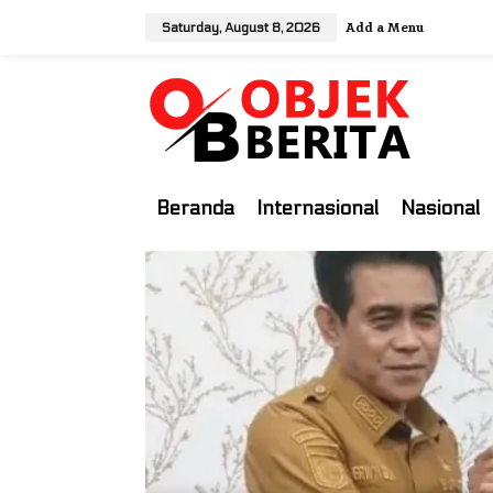
S
Add a Menu
Saturday, August 8, 2026
k
i
p
t
o
c
o
Beranda
Internasional
Nasional
n
t
e
n
t