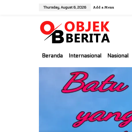
S
Add a Menu
Thursday, August 6, 2026
k
i
p
t
o
c
o
Beranda
Internasional
Nasional
n
t
e
n
t