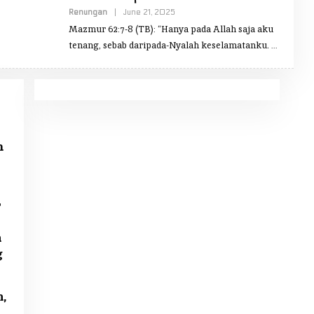
Renungan
|
June 21, 2025
B
Y
Mazmur 62:7-8 (TB): “Hanya pada Allah saja aku
R
E
tenang, sebab daripada-Nyalah keselamatanku.
D
A
K
S
I
O
B
J
E
K
m
B
E
R
I
T
A
r
n
g
,