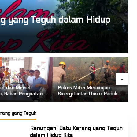
g yang Teguh dalam Hidup
»
s Mitra Memimpin
Lindungi Perempuan dan
gi Lintas Unsur Padukan
Anak dari Kekerasan, Kejari
a Tangani Karhutla
Talaud Turun Tangan Lewat
an Gunung Soputan
“Jaksa Menyapa”
rang yang Teguh
Renungan: Batu Karang yang Teguh
dalam Hidup Kita