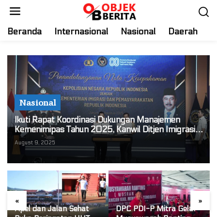
S
k
i
Beranda
Internasional
Nasional
Daerah
T
p
t
o
c
o
n
Nasional
t
e
Ikuti Rapat Koordinasi Dukungan Manajemen
n
Kemenimipas Tahun 2025, Kanwil Ditjen Imigrasi
t
Sulut siap Wujudkan Budaya Kerja “PRIMA”
August 9, 2025
«
»
Apel dan Jalan Sehat
DPC PDI-P Mitra Gelar