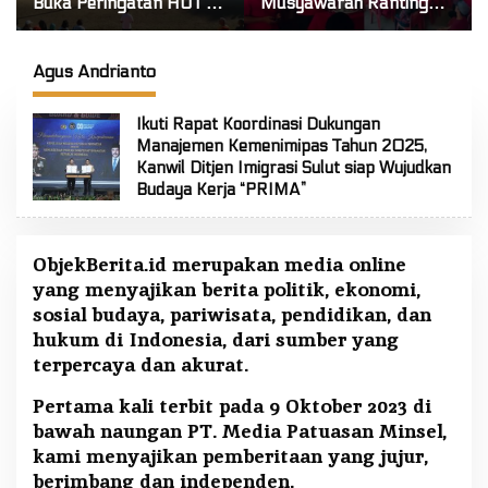
Buka Peringatan HUT RI
Musyawarah Ranting
ke-81 di Mitra! Wabup
Se-Kecamatan Touluaan
FT: Jaga Persatuan dan
Selatan
Kesatuan
Agus Andrianto
Ikuti Rapat Koordinasi Dukungan
Manajemen Kemenimipas Tahun 2025,
Kanwil Ditjen Imigrasi Sulut siap Wujudkan
Budaya Kerja “PRIMA”
ObjekBerita.id
merupakan media online
yang menyajikan berita politik, ekonomi,
sosial budaya, pariwisata, pendidikan, dan
hukum di Indonesia, dari sumber yang
terpercaya dan akurat.
Pertama kali terbit pada 9 Oktober 2023 di
bawah naungan PT. Media Patuasan Minsel,
kami menyajikan pemberitaan yang jujur,
berimbang dan independen.