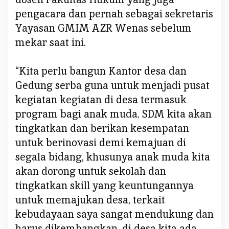
d
pengacara dan pernah sebagai sekretaris
a
Yayasan GMIM AZR Wenas sebelum
n
B
mekar saat ini.
e
r
“Kita perlu bangun Kantor desa dan
k
Gedung serba guna untuk menjadi pusat
e
m
kegiatan kegiatan di desa termasuk
b
program bagi anak muda. SDM kita akan
a
tingkatkan dan berikan kesempatan
n
untuk berinovasi demi kemajuan di
g
segala bidang, khusunya anak muda kita
.
akan dorong untuk sekolah dan
tingkatkan skill yang keuntungannya
untuk memajukan desa, terkait
kebudayaan saya sangat mendukung dan
harus dikembangkan, di desa kita ada