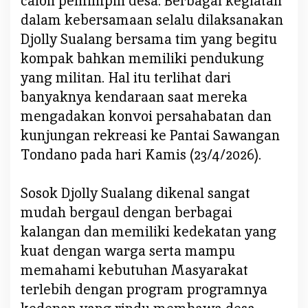
calon pemimpin desa. Berbagai kegiatan
a
dalam kebersamaan selalu dilaksanakan
n
Y
Djolly Sualang bersama tim yang begitu
a
kompak bahkan memiliki pendukung
n
yang militan. Hal itu terlihat dari
g
banyaknya kendaraan saat mereka
m
mengadakan konvoi persahabatan dan
u
m
kunjungan rekreasi ke Pantai Sawangan
p
Tondano pada hari Kamis (23/4/2026).
u
n
Sosok Djolly Sualang dikenal sangat
i
S
mudah bergaul dengan berbagai
e
kalangan dan memiliki kedekatan yang
r
kuat dengan warga serta mampu
t
memahami kebutuhan Masyarakat
a
terlebih dengan program programnya
P
r