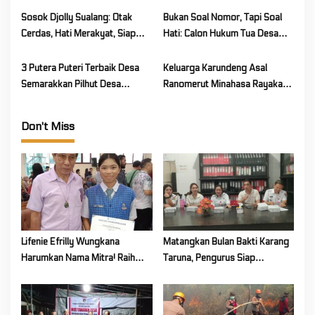
i
Kedatangannya disambut
Sosok Djolly Sualang: Otak
Bukan Soal Nomor, Tapi Soal
meriah ratusan warga desa.
o
Cerdas, Hati Merakyat, Siap
Hati: Calon Hukum Tua Desa
Abdikan Diri Sebagai Kepala
Touliang Oki Siap Jaga Desa
n
Desa Dukungan Warga Terus
Aman Dan Damai
3 Putera Puteri Terbaik Desa
Keluarga Karundeng Asal
Bertambah
Semarakkan Pilhut Desa
Ranomerut Minahasa Rayakan
Touliang Oki Warga Siap Pilih
Natal Penuh Sukacita Dalam
Yang Terbaik
Kebersamaan Sambil Memupuk
Don't Miss
Persaudaraan
Lifenie Efrilly Wungkana
Matangkan Bulan Bakti Karang
Harumkan Nama Mitra! Raih
Taruna, Pengurus Siap
Juara 1 Cipta Lagu FLS3N
Berkarya Untuk Kabupaten
Tingkat Provinsi
Mitra