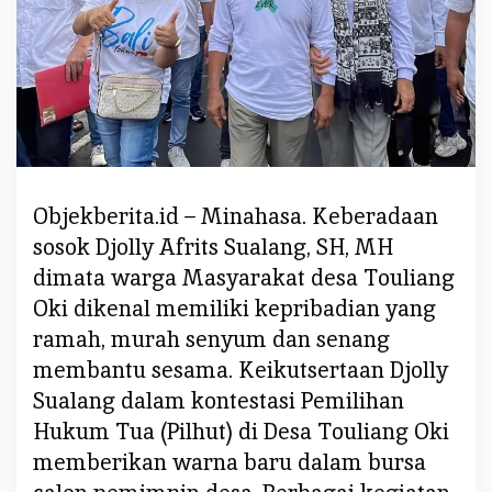
a
D
a
n
D
i
d
u
Objekberita.id – Minahasa. Keberadaan
k
sosok Djolly Afrits Sualang, SH, MH
u
n
dimata warga Masyarakat desa Touliang
g
Oki dikenal memiliki kepribadian yang
K
ramah, murah senyum dan senang
e
membantu sesama. Keikutsertaan Djolly
m
a
Sualang dalam kontestasi Pemilihan
m
Hukum Tua (Pilhut) di Desa Touliang Oki
p
memberikan warna baru dalam bursa
u