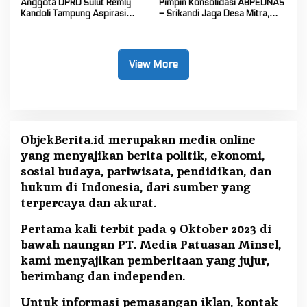
Anggota DPRD Sulut Remly
Pimpin Konsolidasi ABPEDNAS
Kandoli Tampung Aspirasi
– Srikandi Jaga Desa Mitra,
Rakyat di Reses Ke-2 Tahun
Vanda Rantung: Kuatkan Peran
2026
Perempuan di Desa
View More
ObjekBerita.id
merupakan media online
yang menyajikan berita politik, ekonomi,
sosial budaya, pariwisata, pendidikan, dan
hukum di Indonesia, dari sumber yang
terpercaya dan akurat.
Pertama kali terbit pada 9 Oktober 2023 di
bawah naungan PT. Media Patuasan Minsel,
kami menyajikan pemberitaan yang jujur,
berimbang dan independen.
Untuk informasi pemasangan iklan, kontak