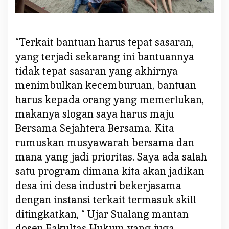
D
e
s
“Terkait bantuan harus tepat sasaran,
a
yang terjadi sekarang ini bantuannya
T
o
tidak tepat sasaran yang akhirnya
u
menimbulkan kecemburuan, bantuan
l
harus kepada orang yang memerlukan,
i
makanya slogan saya harus maju
a
Bersama Sejahtera Bersama. Kita
n
g
rumuskan musyawarah bersama dan
O
mana yang jadi prioritas. Saya ada salah
k
satu program dimana kita akan jadikan
i
desa ini desa industri bekerjasama
M
a
dengan instansi terkait termasuk skill
j
ditingkatkan, “ Ujar Sualang mantan
u
dosen Fakultas Hukum yang juga