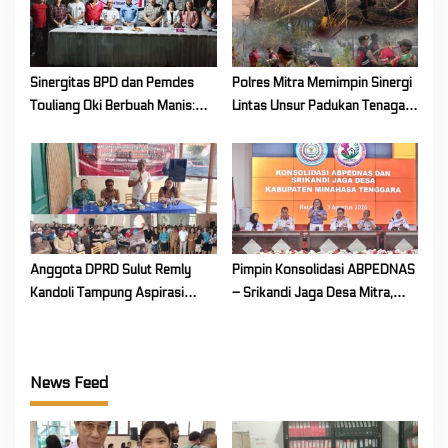
Sinergitas BPD dan Pemdes
Polres Mitra Memimpin Sinergi
Touliang Oki Berbuah Manis:
Lintas Unsur Padukan Tenaga
Musyawarah Desa Siapkan
Tangani Karhutla Kawasan
Program Unggulan 2027
Gunung Soputan
Anggota DPRD Sulut Remly
Pimpin Konsolidasi ABPEDNAS
Kandoli Tampung Aspirasi
– Srikandi Jaga Desa Mitra,
Rakyat di Reses Ke-2 Tahun
Vanda Rantung: Kuatkan Peran
2026
Perempuan di Desa
News Feed