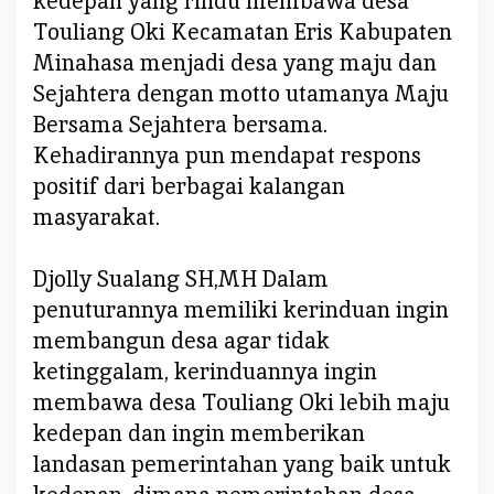
kedepan yang rindu membawa desa
i
Touliang Oki Kecamatan Eris Kabupaten
b
Minahasa menjadi desa yang maju dan
a
Sejahtera dengan motto utamanya Maju
d
i
Bersama Sejahtera bersama.
Y
Kehadirannya pun mendapat respons
a
positif dari berbagai kalangan
n
masyarakat.
g
d
i
Djolly Sualang SH,MH Dalam
s
penuturannya memiliki kerinduan ingin
e
membangun desa agar tidak
n
ketinggalam, kerinduannya ingin
a
membawa desa Touliang Oki lebih maju
n
g
kedepan dan ingin memberikan
i
landasan pemerintahan yang baik untuk
D