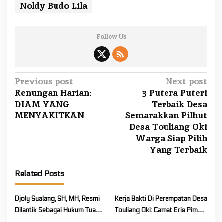
Noldy Budo Lila
Follow Us
P
Previous post
Next post
Renungan Harian:
3 Putera Puteri
o
DIAM YANG
Terbaik Desa
s
MENYAKITKAN
Semarakkan Pilhut
t
Desa Touliang Oki
n
Warga Siap Pilih
a
Yang Terbaik
v
Related Posts
i
g
Djoly Sualang, SH, MH, Resmi
Kerja Bakti Di Perempatan Desa
a
Dilantik Sebagai Hukum Tua
Touliang Oki: Camat Eris Pimpin
t
Desa Touliang Oki, Minahasa,
Warga Bersihkan Saluran Air