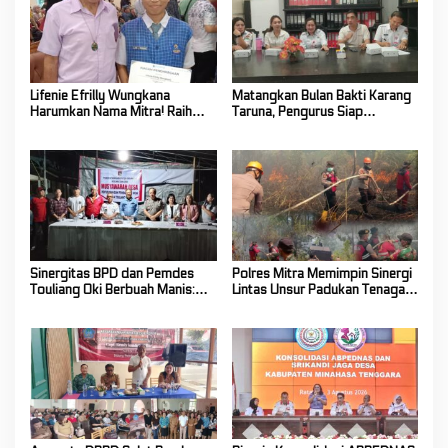
Lifenie Efrilly Wungkana
Matangkan Bulan Bakti Karang
Harumkan Nama Mitra! Raih
Taruna, Pengurus Siap
Juara 1 Cipta Lagu FLS3N
Berkarya Untuk Kabupaten
Tingkat Provinsi
Mitra
Sinergitas BPD dan Pemdes
Polres Mitra Memimpin Sinergi
Touliang Oki Berbuah Manis:
Lintas Unsur Padukan Tenaga
Musyawarah Desa Siapkan
Tangani Karhutla Kawasan
Program Unggulan 2027
Gunung Soputan