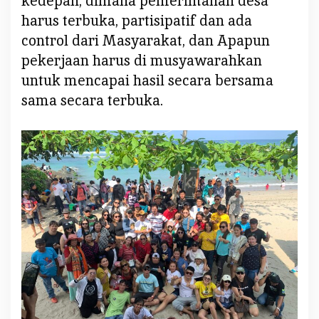
kedepan, dimana pemerintahan desa
j
harus terbuka, partisipatif dan ada
o
l
control dari Masyarakat, dan Apapun
l
pekerjaan harus di musyawarahkan
y
untuk mencapai hasil secara bersama
S
sama secara terbuka.
u
a
l
a
n
g
S
i
a
p
B
a
w
a