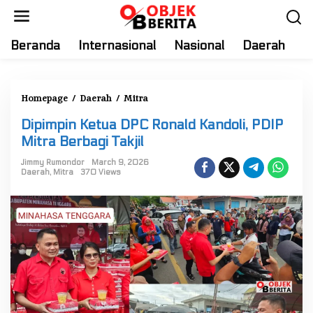
S
k
i
Beranda
Internasional
Nasional
Daerah
T
p
t
o
Homepage
/
Daerah
/
Mitra
D
c
i
o
Dipimpin Ketua DPC Ronald Kandoli, PDIP
p
n
Mitra Berbagi Takjil
i
t
m
Jimmy Rumondor
March 9, 2026
e
Daerah
,
Mitra
370 Views
p
n
i
t
n
K
e
t
u
a
D