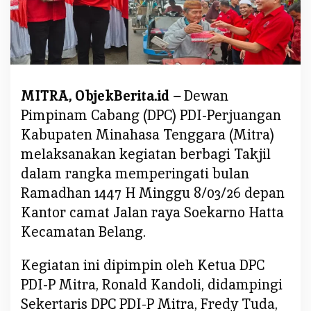
P
C
R
o
n
a
MITRA, ObjekBerita.id –
Dewan
l
Pimpinam Cabang (DPC) PDI-Perjuangan
d
Kabupaten Minahasa Tenggara (Mitra)
K
melaksanakan kegiatan berbagi Takjil
a
n
dalam rangka memperingati bulan
d
Ramadhan 1447 H Minggu 8/03/26 depan
o
Kantor camat Jalan raya Soekarno Hatta
l
Kecamatan Belang.
i
,
Kegiatan ini dipimpin oleh Ketua DPC
P
PDI-P Mitra, Ronald Kandoli, didampingi
D
I
Sekertaris DPC PDI-P Mitra, Fredy Tuda,