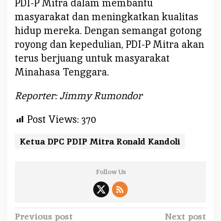
PDI-P Mitra dalam membantu
masyarakat dan meningkatkan kualitas
hidup mereka. Dengan semangat gotong
royong dan kepedulian, PDI-P Mitra akan
terus berjuang untuk masyarakat
Minahasa Tenggara.
Reporter: Jimmy Rumondor
Post Views:
370
Ketua DPC PDIP Mitra Ronald Kandoli
Follow Us
P
Previous post
Next post