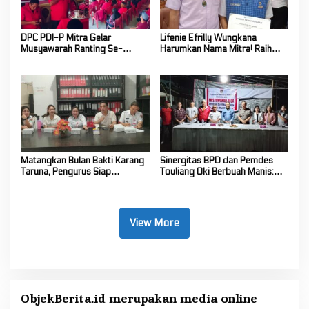
DPC PDI-P Mitra Gelar
Lifenie Efrilly Wungkana
Musyawarah Ranting Se-
Harumkan Nama Mitra! Raih
Kecamatan Touluaan Selatan
Juara 1 Cipta Lagu FLS3N
Tingkat Provinsi
Matangkan Bulan Bakti Karang
Sinergitas BPD dan Pemdes
Taruna, Pengurus Siap
Touliang Oki Berbuah Manis:
Berkarya Untuk Kabupaten
Musyawarah Desa Siapkan
Mitra
Program Unggulan 2027
View More
ObjekBerita.id
merupakan media online