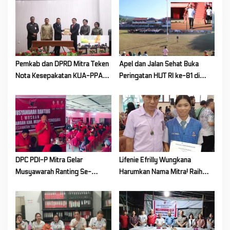
Pemkab dan DPRD Mitra Teken
Apel dan Jalan Sehat Buka
Nota Kesepakatan KUA-PPAS
Peringatan HUT RI ke-81 di
Tahun Anggaran 2027
Mitra! Wabup FT: Jaga
Persatuan dan Kesatuan
DPC PDI-P Mitra Gelar
Lifenie Efrilly Wungkana
Musyawarah Ranting Se-
Harumkan Nama Mitra! Raih
Kecamatan Touluaan Selatan
Juara 1 Cipta Lagu FLS3N
Tingkat Provinsi