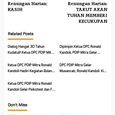
Renungan Harian:
Renungan Harian:
o
KASIH
TAKUT AKAN
s
TUHAN MEMBERI
t
KECUKUPAN
n
a
Related Posts
v
i
Dialog Hangat 30 Tahun
Dipimpin Ketua DPC Ronald
Kudatuli! Ketua DPC PDIP Mitra
Kandoli, PDIP Mitra Gelar
g
Ronald Kandoli: Tanamkan
Upacara Hari Lahir Pancasila
a
Semangat Juang Kader untuk
dan Ibadah Peletakan Batu
Ketua DPC PDIP Mitra Ronald
DPC PDIP Mitra Gelar
t
Rakyat
Pertama Pembangunan Kantor
Kandoli Hadiri Kegiatan Bulan
Musancab, Ronald Kandoli: Kita
i
DPC
Bung Karno, dan Pembukaan
Punya Target
o
Soekarno Cup 2026
Ketua DPC PDIP Mitra Ronald
n
Kandoli Gelar Psikotest dan Fit
And Proper Test Calon Ketua
PAC
Don't Miss