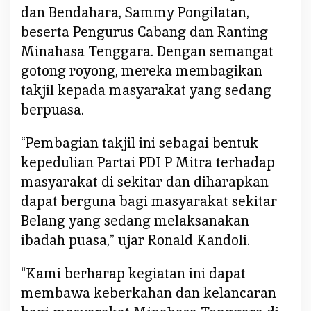
P
dan Bendahara, Sammy Pongilatan,
M
beserta Pengurus Cabang dan Ranting
i
Minahasa Tenggara. Dengan semangat
t
r
gotong royong, mereka membagikan
a
takjil kepada masyarakat yang sedang
B
berpuasa.
e
r
“Pembagian takjil ini sebagai bentuk
b
kepedulian Partai PDI P Mitra terhadap
a
g
masyarakat di sekitar dan diharapkan
i
dapat berguna bagi masyarakat sekitar
T
Belang yang sedang melaksanakan
a
ibadah puasa,” ujar Ronald Kandoli.
k
j
“Kami berharap kegiatan ini dapat
i
membawa keberkahan dan kelancaran
l