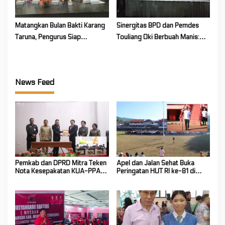
Matangkan Bulan Bakti Karang
Sinergitas BPD dan Pemdes
Taruna, Pengurus Siap
Touliang Oki Berbuah Manis:
Berkarya Untuk Kabupaten
Musyawarah Desa Siapkan
Mitra
Program Unggulan 2027
News Feed
Pemkab dan DPRD Mitra Teken
Apel dan Jalan Sehat Buka
Nota Kesepakatan KUA-PPAS
Peringatan HUT RI ke-81 di
Tahun Anggaran 2027
Mitra! Wabup FT: Jaga
Persatuan dan Kesatuan