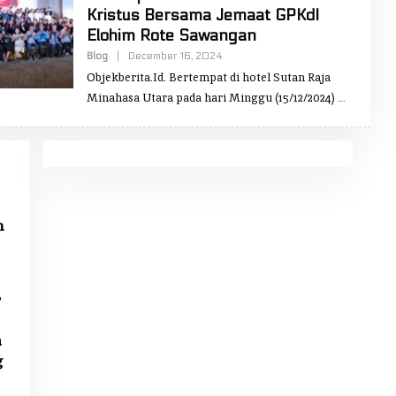
Kristus Bersama Jemaat GPKdI
Elohim Rote Sawangan
Blog
|
December 16, 2024
B
Y
Objekberita.Id. Bertempat di hotel Sutan Raja
H
E
Minahasa Utara pada hari Minggu (15/12/2024)
N
C
E
K
A
R
A
M
O
Y
m
r
n
g